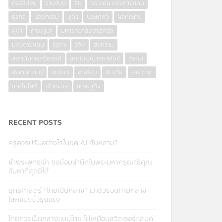
คอร์รัปชั่น
งานวันนี้
จีน
ดร.แดน มองต่างแดน
ธุรกิจ
นวัตกรรม
บุตร
ประชากิจ
ผลกระทบ
ผู้นำ
ภาวะผู้นำ
มหาวิทยาลัยฮาร์วาร์ด
มองต่างแดน
รัฐกิจ
วิจัย
สงคราม
สถาบันการสร้างชาติ
สภาปัญญาสมาพันธ์
สังคม
สังคมความรู้
อนาคต
อาเซียน
อินเดีย
ฮาร์วาร์ด
เทคโนโลยี
เป้าหมาย
เศรษฐกิจ
RECENT POSTS
ครูควรปรับอย่างไรในยุค AI ล้นหลาม?
ข้าพระพุทธเจ้า ขอน้อมสำนึกในพระมหากรุณาธิคุณ
อันหาที่สุดมิได้
ยุทธศาสตร์ “ไทยเป็นกลาง” เอาตัวรอดท่ามกลาง
โลกแบ่งขั้วรุนแรง
ไทยควรเป็นกลางแบบไทย ไม่เหมือนสวิตเซอร์แลนด์