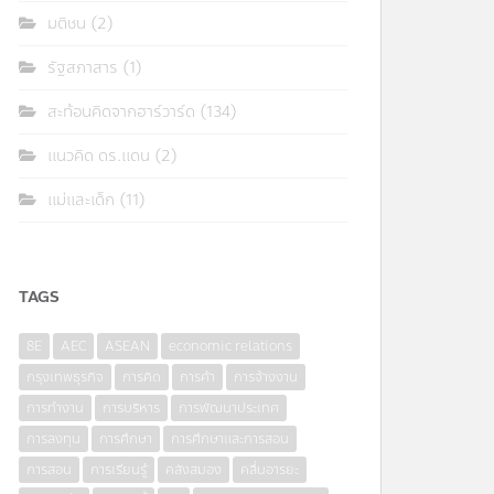
มติชน
(2)
รัฐสภาสาร
(1)
สะท้อนคิดจากฮาร์วาร์ด
(134)
แนวคิด ดร.แดน
(2)
แม่และเด็ก
(11)
TAGS
8E
AEC
ASEAN
economic relations
กรุงเทพธุรกิจ
การคิด
การค้า
การจ้างงาน
การทำงาน
การบริหาร
การพัฒนาประเทศ
การลงทุน
การศึกษา
การศึกษาและการสอน
การสอน
การเรียนรู้
คลังสมอง
คลื่นอารยะ