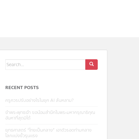
Search
for:
RECENT POSTS
ครูควรปรับอย่างไรในยุค AI ล้นหลาม?
ข้าพระพุทธเจ้า ขอน้อมสำนึกในพระมหากรุณาธิคุณ
อันหาที่สุดมิได้
ยุทธศาสตร์ “ไทยเป็นกลาง” เอาตัวรอดท่ามกลาง
โลกแบ่งขั้วรุนแรง