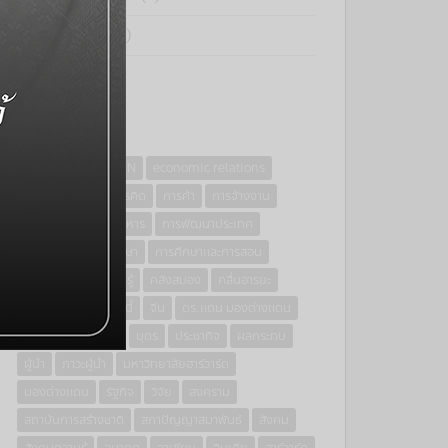
แม่และเด็ก
(11)
TAGS
8E
AEC
ASEAN
economic relations
กรุงเทพธุรกิจ
การคิด
การค้า
การจ้างงาน
การทำงาน
การบริหาร
การพัฒนาประเทศ
การลงทุน
การศึกษา
การศึกษาและการสอน
การสอน
การเรียนรู้
คลังสมอง
คลื่นอารยะ
คอร์รัปชั่น
งานวันนี้
จีน
ดร.แดน มองต่างแดน
ธุรกิจ
นวัตกรรม
บุตร
ประชากิจ
ผลกระทบ
ผู้นำ
ภาวะผู้นำ
มหาวิทยาลัยฮาร์วาร์ด
มองต่างแดน
รัฐกิจ
วิจัย
สงคราม
สถาบันการสร้างชาติ
สภาปัญญาสมาพันธ์
สังคม