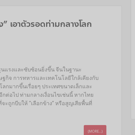
This popup will close in:
2
ง” เอาตัวรอดท่ามกลางโลก
นแรงและซับซ้อนยิ่งขึ้น จีนในฐานะ
ษฐกิจ การทหารและเทคโนโลยีใกล้เคียงกับ
งโลกมากขึ้นเรื่อยๆ ประเทศขนาดเล็กและ
ีกต่อไป ท่ามกลางเงื่อนไขเช่นนี้ หากไทย
จะถูกบีบให้ “เลือกข้าง” หรือสูญเสียพื้นที่
(MORE…)