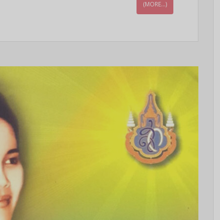
(MORE…)