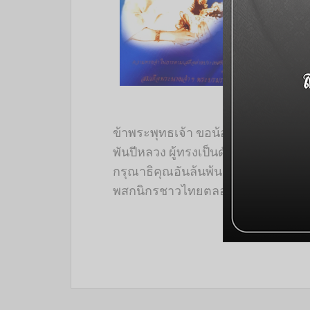
ข้าพระพุทธเจ้า ขอน้อมสำนึกในพระมห
พันปีหลวง ผู้ทรงเป็นดั่งพระมารดาแ
กรุณาธิคุณอันล้นพ้น ทรงอุทิศพระ
พสกนิกรชาวไทยตลอดพระชนม์ชีพ