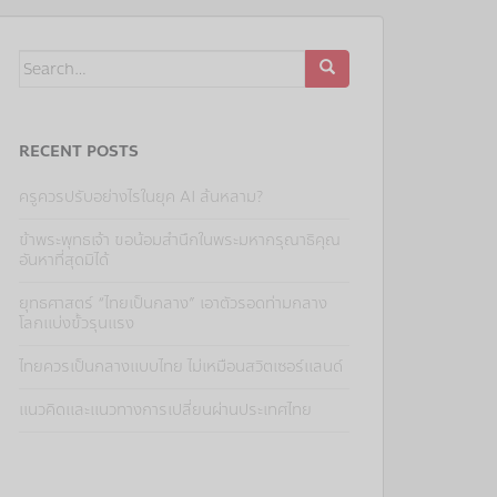
RECENT POSTS
ครูควรปรับอย่างไรในยุค AI ล้นหลาม?
ข้าพระพุทธเจ้า ขอน้อมสำนึกในพระมหากรุณาธิคุณ
อันหาที่สุดมิได้
ยุทธศาสตร์ “ไทยเป็นกลาง” เอาตัวรอดท่ามกลาง
โลกแบ่งขั้วรุนแรง
ไทยควรเป็นกลางแบบไทย ไม่เหมือนสวิตเซอร์แลนด์
แนวคิดและแนวทางการเปลี่ยนผ่านประเทศไทย