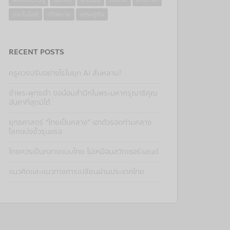
สังคมความรู้
อนาคต
อาเซียน
อินเดีย
ฮาร์วาร์ด
เทคโนโลยี
เป้าหมาย
เศรษฐกิจ
RECENT POSTS
ครูควรปรับอย่างไรในยุค AI ล้นหลาม?
ข้าพระพุทธเจ้า ขอน้อมสำนึกในพระมหากรุณาธิคุณ
อันหาที่สุดมิได้
ยุทธศาสตร์ “ไทยเป็นกลาง” เอาตัวรอดท่ามกลาง
โลกแบ่งขั้วรุนแรง
ไทยควรเป็นกลางแบบไทย ไม่เหมือนสวิตเซอร์แลนด์
แนวคิดและแนวทางการเปลี่ยนผ่านประเทศไทย