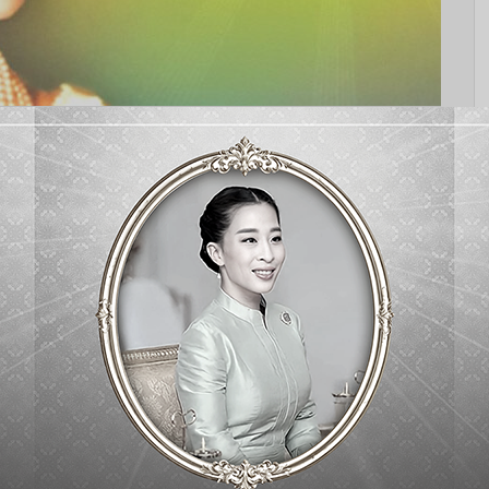
ำนึกในพระมหากรุณาธิคุณอันหา