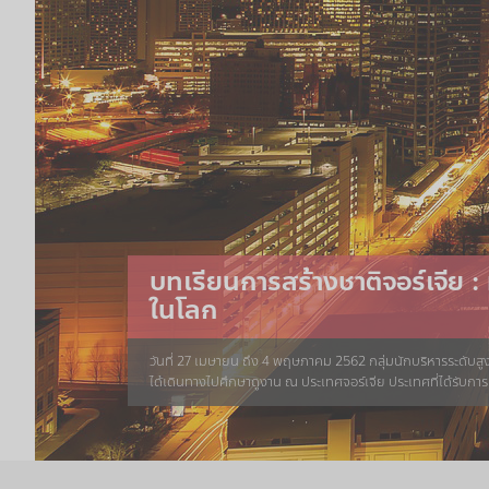
ผมเสนอ AIMMI Model: ผลวิจัย
บทเรียนการสร้างชาติจอร์เจีย : ม
บทเรียนการสร้างชาติจากสาธา
แนวโน้มหนังสือของไทยในอนา
รางวัลต่างกันส่งผลต่อพฤติกรร
ในโลก
การลงทุน
เมื่อ 20 ปีก่อน เรายังถ่ายรูปจากกล้องและฟิล์ม ต้องเอาฟิล์มไปล
ผมเคยนำเสนอความคิด AIMMI Model เอาไว้ในหลายเวทีและเคย
วันที่ 27 เมษายน ถึง 4 พฤษภาคม 2562 กลุ่มนักบริหารระดับสูงเพ
สาธารณรัฐมอลตา เป็นหมู่เกาะที่ตั้งอยู่ในทะเลเมดิเตอร์เรเน
สวย ๆ ได้ง่าย ๆ และเผยแพร่ภาพนั้นผ่านออนไลน์ได้ทันที …ยุคฟิ
Aspiration เป้าทะยานใจ I คือ Inspiration แรงบันดาลใจ M ต
ได้เดินทางไปศึกษาดูงาน ณ ประเทศจอร์เจีย ประเทศที่ได้รับก
เคยเป็นอาณานิคมของอังกฤษ ตั้งแต่ปี ค.ศ. 1801 และได้รับเอกร
เพราะถูกแทนที่ด้วยยุคดิจิตอล
Motive มูลเหตุแห่งใจ และ I ตัวสุดท้ายคือ Incentive สิ่งประสง