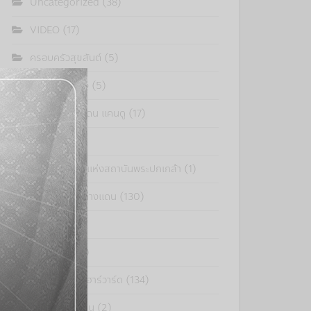
Uncategorized
(38)
VIDEO
(17)
ครอบครัวสุขสันต์
(5)
คิดเป็นเห็นต่าง
(5)
คิดแบบ..ดร.แดน แคนดู
(17)
งานวันนี้
(31)
จุลสารสมาคมแห่งสถาบันพระปกเกล้า
(1)
ดร.แดน มองต่างแดน
(130)
มติชน
(2)
รัฐสภาสาร
(1)
สะท้อนคิดจากฮาร์วาร์ด
(134)
แนวคิด ดร.แดน
(2)