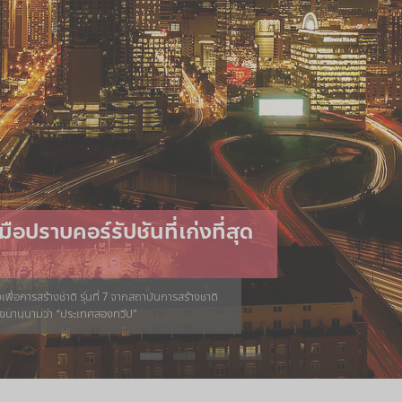
ฮาร์วาร์ดชี้ “รูปแบบการให้
ือปราบคอร์รัปชันที่เก่งที่สุด
รณรัฐมอลตา: การส่งเสริม
คต
มของผู้รับต่างกัน”
้างเพื่อดูรูป แต่ปัจจุบันเราใช้สมาร์ทโฟนถ่ายภาพ
เขียนเป็นบทความก่อนหน้านี้ ประกอบด้วย A คือ
ื่อการสร้างชาติ รุ่นที่ 7 จากสถาบันการสร้างชาติ
ียนทางตอนใต้ของยุโรป (ตอนใต้ของประเทศอิตาลี)
ล์มถ่ายภาพ ในวันนั้น แทบจะ ‘หายไป’ แล้วในวันนี้
ัวแรกคือ Motivation แรงจูงใจ M ตัวที่สองคือ
ารขนานนามว่า “ประเทศสองทวีป”
าชเมื่อวันที่ 21 กันยายน ค.ศ. 1964
ค์ล่อใจ