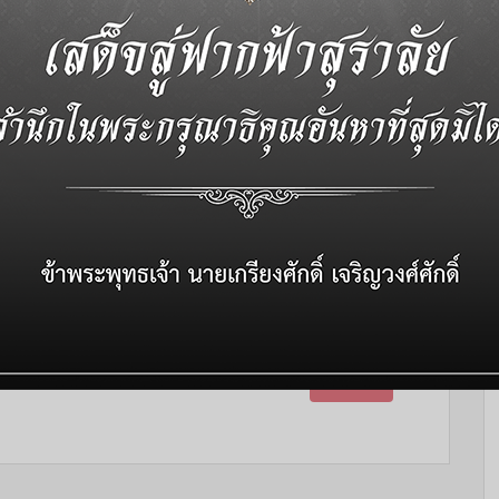
ากรุณาธิคุณอันหาที่สุดมิได้ ในสมเด็จพระ
ห่งแผ่นดิน ทรงเปี่ยมด้วยพระเมตตาและพระ
วรกายและพระราชหฤทัยเพื่อความผาสุกของ
(MORE…)