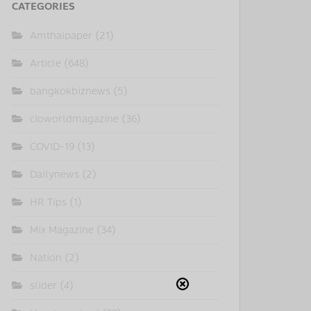
CATEGORIES
Amthaipaper
(21)
Article
(648)
bangkokbiznews
(5)
cioworldmagazine
(36)
COVID-19
(13)
Dailynews
(2)
HR Tips
(1)
Mix Magazine
(34)
Nation
(2)
slider
(4)