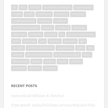
8E
AEC
ASEAN
economic relations
กรุงเทพธุรกิจ
การคิด
การค้า
การจ้างงาน
การทำงาน
การบริหาร
การพัฒนาประเทศ
การลงทุน
การศึกษา
การศึกษาและการสอน
การสอน
การเรียนรู้
คลังสมอง
คลื่นอารยะ
คอร์รัปชั่น
งานวันนี้
จีน
ดร.แดน มองต่างแดน
ธุรกิจ
นวัตกรรม
บุตร
ประชากิจ
ผลกระทบ
ผู้นำ
ภาวะผู้นำ
มหาวิทยาลัยฮาร์วาร์ด
มองต่างแดน
รัฐกิจ
วิจัย
สงคราม
สถาบันการสร้างชาติ
สภาปัญญาสมาพันธ์
สังคม
สังคมความรู้
อนาคต
อาเซียน
อินเดีย
ฮาร์วาร์ด
เทคโนโลยี
เป้าหมาย
เศรษฐกิจ
RECENT POSTS
ครูควรปรับอย่างไรในยุค AI ล้นหลาม?
ข้าพระพุทธเจ้า ขอน้อมสำนึกในพระมหากรุณาธิคุณอันหาที่สุด