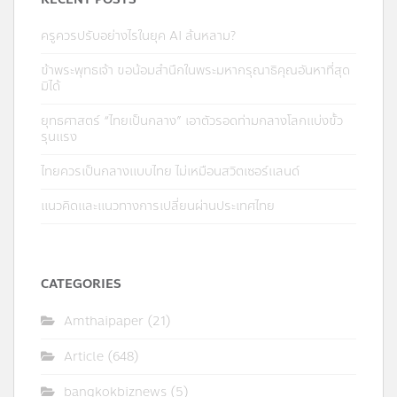
ครูควรปรับอย่างไรในยุค AI ล้นหลาม?
ข้าพระพุทธเจ้า ขอน้อมสำนึกในพระมหากรุณาธิคุณอันหาที่สุด
มิได้
ยุทธศาสตร์ “ไทยเป็นกลาง” เอาตัวรอดท่ามกลางโลกแบ่งขั้ว
รุนแรง
ไทยควรเป็นกลางแบบไทย ไม่เหมือนสวิตเซอร์แลนด์
แนวคิดและแนวทางการเปลี่ยนผ่านประเทศไทย
CATEGORIES
Amthaipaper
(21)
Article
(648)
bangkokbiznews
(5)