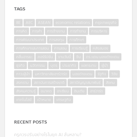
TAGS
8E
AEC
ASEAN
economic relations
กรุงเทพธุรกิจ
การคิด
การค้า
การจ้างงาน
การทำงาน
การบริหาร
การพัฒนาประเทศ
การลงทุน
การศึกษา
การศึกษาและการสอน
การสอน
การเรียนรู้
คลังสมอง
คลื่นอารยะ
คอร์รัปชั่น
งานวันนี้
จีน
ดร.แดน มองต่างแดน
ธุรกิจ
นวัตกรรม
บุตร
ประชากิจ
ผลกระทบ
ผู้นำ
ภาวะผู้นำ
มหาวิทยาลัยฮาร์วาร์ด
มองต่างแดน
รัฐกิจ
วิจัย
สงคราม
สถาบันการสร้างชาติ
สภาปัญญาสมาพันธ์
สังคม
สังคมความรู้
อนาคต
อาเซียน
อินเดีย
ฮาร์วาร์ด
เทคโนโลยี
เป้าหมาย
เศรษฐกิจ
RECENT POSTS
ครูควรปรับอย่างไรในยุค AI ล้นหลาม?