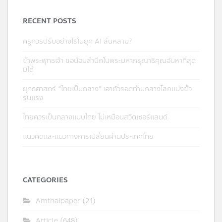
RECENT POSTS
ครูควรปรับอย่างไรในยุค AI ล้นหลาม?
ข้าพระพุทธเจ้า ขอน้อมสำนึกในพระมหากรุณาธิคุณอันหาที่สุด
มิได้
ยุทธศาสตร์ “ไทยเป็นกลาง” เอาตัวรอดท่ามกลางโลกแบ่งขั้ว
รุนแรง
ไทยควรเป็นกลางแบบไทย ไม่เหมือนสวิตเซอร์แลนด์
แนวคิดและแนวทางการเปลี่ยนผ่านประเทศไทย
CATEGORIES
Amthaipaper
(21)
Article
(648)