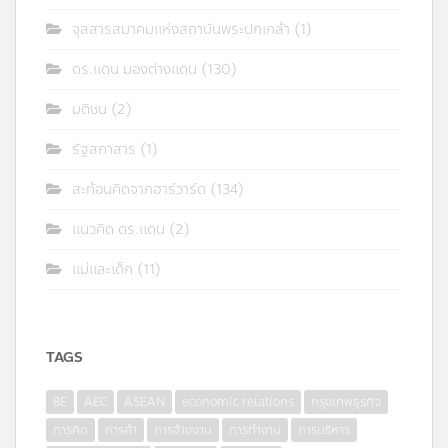
จุลสารสมาคมแห่งสถาบันพระปกเกล้า
(1)
ดร.แดน มองต่างแดน
(130)
มติชน
(2)
รัฐสภาสาร
(1)
สะท้อนคิดจากฮาร์วาร์ด
(134)
แนวคิด ดร.แดน
(2)
แม่และเด็ก
(11)
TAGS
8E
AEC
ASEAN
economic relations
กรุงเทพธุรกิจ
การคิด
การค้า
การจ้างงาน
การทำงาน
การบริหาร