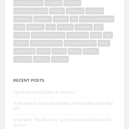
การพัฒนาประเทศ
การลงทุน
การศึกษา
การศึกษาและการสอน
การสอน
การเรียนรู้
คลังสมอง
คลื่นอารยะ
คอร์รัปชั่น
งานวันนี้
จีน
ดร.แดน มองต่างแดน
ธุรกิจ
นวัตกรรม
บุตร
ประชากิจ
ผลกระทบ
ผู้นำ
ภาวะผู้นำ
มหาวิทยาลัยฮาร์วาร์ด
มองต่างแดน
รัฐกิจ
วิจัย
สงคราม
สถาบันการสร้างชาติ
สภาปัญญาสมาพันธ์
สังคม
สังคมความรู้
อนาคต
อาเซียน
อินเดีย
ฮาร์วาร์ด
เทคโนโลยี
เป้าหมาย
เศรษฐกิจ
RECENT POSTS
ครูควรปรับอย่างไรในยุค AI ล้นหลาม?
ข้าพระพุทธเจ้า ขอน้อมสำนึกในพระมหากรุณาธิคุณอันหาที่สุด
มิได้
ยุทธศาสตร์ “ไทยเป็นกลาง” เอาตัวรอดท่ามกลางโลกแบ่งขั้ว
รุนแรง