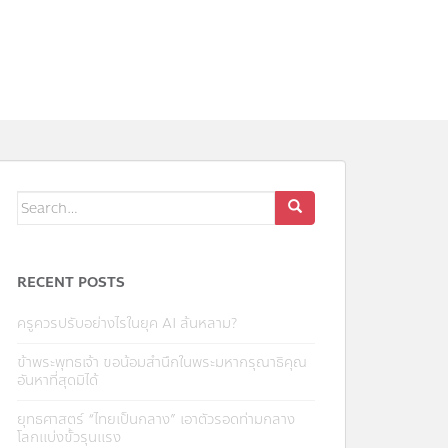
RECENT POSTS
ครูควรปรับอย่างไรในยุค AI ล้นหลาม?
ข้าพระพุทธเจ้า ขอน้อมสำนึกในพระมหากรุณาธิคุณ
อันหาที่สุดมิได้
ยุทธศาสตร์ “ไทยเป็นกลาง” เอาตัวรอดท่ามกลาง
โลกแบ่งขั้วรุนแรง