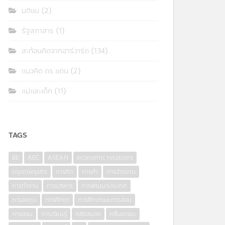
มติชน
(2)
รัฐสภาสาร
(1)
สะท้อนคิดจากฮาร์วาร์ด
(134)
แนวคิด ดร.แดน
(2)
แม่และเด็ก
(11)
TAGS
8E
AEC
ASEAN
economic relations
กรุงเทพธุรกิจ
การคิด
การค้า
การจ้างงาน
การทำงาน
การบริหาร
การพัฒนาประเทศ
การลงทุน
การศึกษา
การศึกษาและการสอน
การสอน
การเรียนรู้
คลังสมอง
คลื่นอารยะ