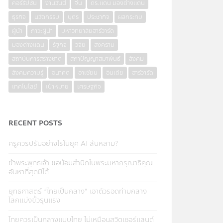
คอร์รัปชั่น
งานวันนี้
จีน
ดร.แดน มองต่างแดน
ธุรกิจ
นวัตกรรม
บุตร
ประชากิจ
ผลกระทบ
ผู้นำ
ภาวะผู้นำ
มหาวิทยาลัยฮาร์วาร์ด
มองต่างแดน
รัฐกิจ
วิจัย
สงคราม
สถาบันการสร้างชาติ
สภาปัญญาสมาพันธ์
สังคม
สังคมความรู้
อนาคต
อาเซียน
อินเดีย
ฮาร์วาร์ด
เทคโนโลยี
เป้าหมาย
เศรษฐกิจ
RECENT POSTS
ครูควรปรับอย่างไรในยุค AI ล้นหลาม?
ข้าพระพุทธเจ้า ขอน้อมสำนึกในพระมหากรุณาธิคุณ
อันหาที่สุดมิได้
ยุทธศาสตร์ “ไทยเป็นกลาง” เอาตัวรอดท่ามกลาง
โลกแบ่งขั้วรุนแรง
ไทยควรเป็นกลางแบบไทย ไม่เหมือนสวิตเซอร์แลนด์