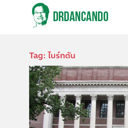
S
k
i
p
t
o
m
a
i
n
Tag:
ไบร์ทตัน
c
o
n
t
e
n
t