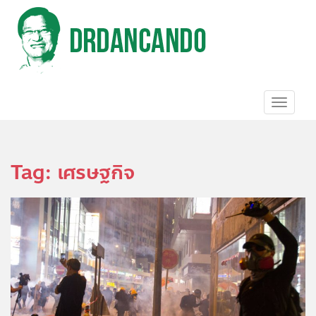
S
k
i
p
t
o
m
a
TOGGL
i
n
c
o
Tag:
เศรษฐกิจ
n
t
e
n
t