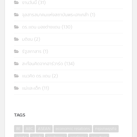
งานวันนี้
(31)
จุลสารสมาคมแห่งสถาบันพระปกเกล้า
(1)
ดร.แดน มองต่างแดน
(130)
มติชน
(2)
รัฐสภาสาร
(1)
สะท้อนคิดจากฮาร์วาร์ด
(134)
แนวคิด ดร.แดน
(2)
แม่และเด็ก
(11)
TAGS
8E
AEC
ASEAN
economic relations
กรุงเทพธุรกิจ