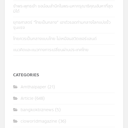
ข้าพระพุทธเจ้า ขอน้อมสำนึกในพระมหากรุณาธิคุณอันหาที่สุด
มิได้
ยุทธศาสตร์ “ไทยเป็นกลาง” เอาตัวรอดท่ามกลางโลกแบ่งขั้ว
รุนแรง
ไทยควรเป็นกลางแบบไทย ไม่เหมือนสวิตเซอร์แลนด์
แนวคิดและแนวทางการเปลี่ยนผ่านประเทศไทย
CATEGORIES
Amthaipaper
(21)
Article
(648)
bangkokbiznews
(5)
cioworldmagazine
(36)