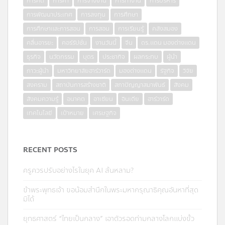
การคิด
การค้า
การจ้างงาน
การทำงาน
การบริหาร
การพัฒนาประเทศ
การลงทุน
การศึกษา
การศึกษาและการสอน
การสอน
การเรียนรู้
คลังสมอง
คลื่นอารยะ
คอร์รัปชั่น
งานวันนี้
จีน
ดร.แดน มองต่างแดน
ธุรกิจ
นวัตกรรม
บุตร
ประชากิจ
ผลกระทบ
ผู้นำ
ภาวะผู้นำ
มหาวิทยาลัยฮาร์วาร์ด
มองต่างแดน
รัฐกิจ
วิจัย
สงคราม
สถาบันการสร้างชาติ
สภาปัญญาสมาพันธ์
สังคม
สังคมความรู้
อนาคต
อาเซียน
อินเดีย
ฮาร์วาร์ด
เทคโนโลยี
เป้าหมาย
เศรษฐกิจ
RECENT POSTS
ครูควรปรับอย่างไรในยุค AI ล้นหลาม?
ข้าพระพุทธเจ้า ขอน้อมสำนึกในพระมหากรุณาธิคุณอันหาที่สุด
มิได้
ยุทธศาสตร์ “ไทยเป็นกลาง” เอาตัวรอดท่ามกลางโลกแบ่งขั้ว