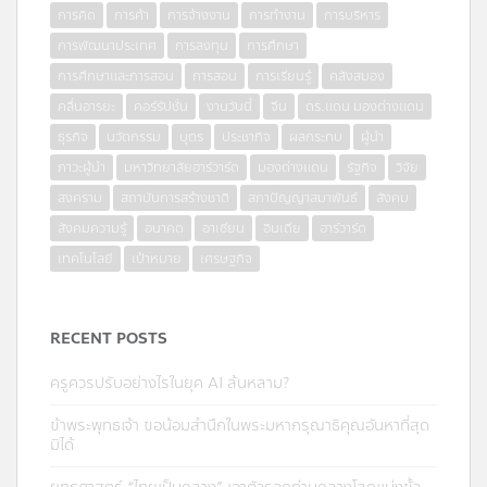
การคิด
การค้า
การจ้างงาน
การทำงาน
การบริหาร
การพัฒนาประเทศ
การลงทุน
การศึกษา
การศึกษาและการสอน
การสอน
การเรียนรู้
คลังสมอง
คลื่นอารยะ
คอร์รัปชั่น
งานวันนี้
จีน
ดร.แดน มองต่างแดน
ธุรกิจ
นวัตกรรม
บุตร
ประชากิจ
ผลกระทบ
ผู้นำ
ภาวะผู้นำ
มหาวิทยาลัยฮาร์วาร์ด
มองต่างแดน
รัฐกิจ
วิจัย
สงคราม
สถาบันการสร้างชาติ
สภาปัญญาสมาพันธ์
สังคม
สังคมความรู้
อนาคต
อาเซียน
อินเดีย
ฮาร์วาร์ด
เทคโนโลยี
เป้าหมาย
เศรษฐกิจ
RECENT POSTS
ครูควรปรับอย่างไรในยุค AI ล้นหลาม?
ข้าพระพุทธเจ้า ขอน้อมสำนึกในพระมหากรุณาธิคุณอันหาที่สุด
มิได้