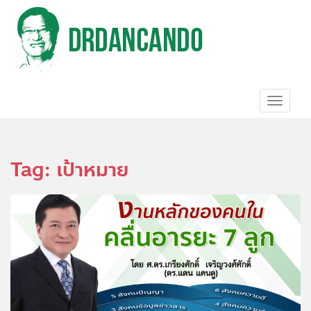
S
k
i
p
t
o
m
a
TOGGL
i
n
c
o
Tag:
เป้าหมาย
n
t
e
n
t