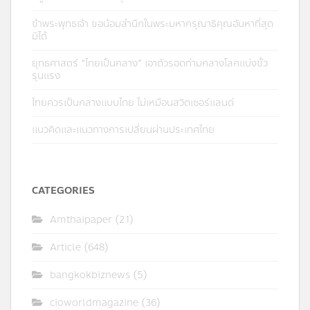
ข้าพระพุทธเจ้า ขอน้อมสำนึกในพระมหากรุณาธิคุณอันหาที่สุด
มิได้
ยุทธศาสตร์ “ไทยเป็นกลาง” เอาตัวรอดท่ามกลางโลกแบ่งขั้ว
รุนแรง
ไทยควรเป็นกลางแบบไทย ไม่เหมือนสวิตเซอร์แลนด์
แนวคิดและแนวทางการเปลี่ยนผ่านประเทศไทย
CATEGORIES
Amthaipaper
(21)
Article
(648)
bangkokbiznews
(5)
cioworldmagazine
(36)