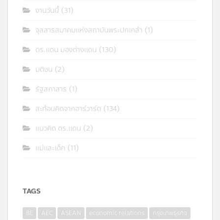
งานวันนี้
(31)
จุลสารสมาคมแห่งสถาบันพระปกเกล้า
(1)
ดร.แดน มองต่างแดน
(130)
มติชน
(2)
รัฐสภาสาร
(1)
สะท้อนคิดจากฮาร์วาร์ด
(134)
แนวคิด ดร.แดน
(2)
แม่และเด็ก
(11)
TAGS
8E
AEC
ASEAN
economic relations
กรุงเทพธุรกิจ