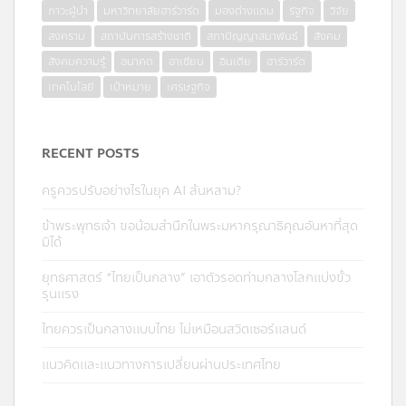
ภาวะผู้นำ
มหาวิทยาลัยฮาร์วาร์ด
มองต่างแดน
รัฐกิจ
วิจัย
สงคราม
สถาบันการสร้างชาติ
สภาปัญญาสมาพันธ์
สังคม
สังคมความรู้
อนาคต
อาเซียน
อินเดีย
ฮาร์วาร์ด
เทคโนโลยี
เป้าหมาย
เศรษฐกิจ
RECENT POSTS
ครูควรปรับอย่างไรในยุค AI ล้นหลาม?
ข้าพระพุทธเจ้า ขอน้อมสำนึกในพระมหากรุณาธิคุณอันหาที่สุด
มิได้
ยุทธศาสตร์ “ไทยเป็นกลาง” เอาตัวรอดท่ามกลางโลกแบ่งขั้ว
รุนแรง
ไทยควรเป็นกลางแบบไทย ไม่เหมือนสวิตเซอร์แลนด์
แนวคิดและแนวทางการเปลี่ยนผ่านประเทศไทย