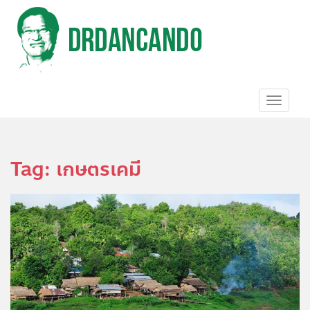
S
k
i
p
t
o
m
a
TOGGL
i
n
c
o
Tag:
เกษตรเคมี
n
t
e
n
t