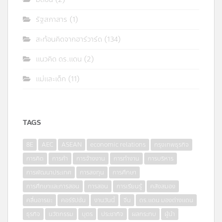
รัฐสภาสาร
(1)
สะท้อนคิดจากฮาร์วาร์ด
(134)
แนวคิด ดร.แดน
(2)
แม่และเด็ก
(11)
TAGS
8E
AEC
ASEAN
economic relations
กรุงเทพธุรกิจ
การคิด
การค้า
การจ้างงาน
การทำงาน
การบริหาร
การพัฒนาประเทศ
การลงทุน
การศึกษา
การศึกษาและการสอน
การสอน
การเรียนรู้
คลังสมอง
คลื่นอารยะ
คอร์รัปชั่น
งานวันนี้
จีน
ดร.แดน มองต่างแดน
ธุรกิจ
นวัตกรรม
บุตร
ประชากิจ
ผลกระทบ
ผู้นำ