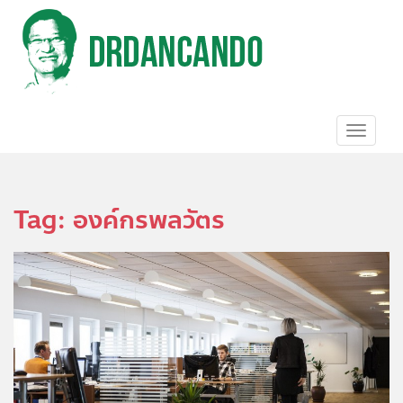
S
k
i
p
t
o
m
a
TOGGL
i
n
c
o
Tag:
องค์กรพลวัตร
n
t
e
n
t