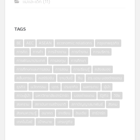
แม่และเด็ก
(11)
TAGS
8E
AEC
ASEAN
economic relations
กรุงเทพธุรกิจ
การคิด
การค้า
การจ้างงาน
การทำงาน
การบริหาร
การพัฒนาประเทศ
การลงทุน
การศึกษา
การศึกษาและการสอน
การสอน
การเรียนรู้
คลังสมอง
คลื่นอารยะ
คอร์รัปชั่น
งานวันนี้
จีน
ดร.แดน มองต่างแดน
ธุรกิจ
นวัตกรรม
บุตร
ประชากิจ
ผลกระทบ
ผู้นำ
ภาวะผู้นำ
มหาวิทยาลัยฮาร์วาร์ด
มองต่างแดน
รัฐกิจ
วิจัย
สงคราม
สถาบันการสร้างชาติ
สภาปัญญาสมาพันธ์
สังคม
สังคมความรู้
อนาคต
อาเซียน
อินเดีย
ฮาร์วาร์ด
เทคโนโลยี
เป้าหมาย
เศรษฐกิจ