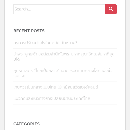
RECENT POSTS
ครูควรปรับอย่างไรในยุค AI ล้นหลาม?
ข้าพระพุทธเจ้า ขอน้อมสำนึกในพระมหากรุณาธิคุณอันหาที่สุด
มิได้
ยุทธศาสตร์ “ไทยเป็นกลาง” เอาตัวรอดท่ามกลางโลกแบ่งขั้ว
รุนแรง
ไทยควรเป็นกลางแบบไทย ไม่เหมือนสวิตเซอร์แลนด์
แนวคิดและแนวทางการเปลี่ยนผ่านประเทศไทย
CATEGORIES