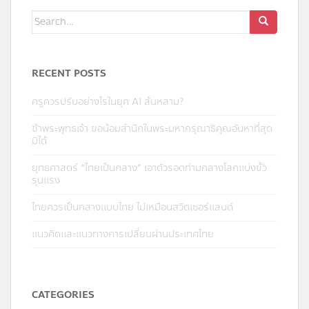
RECENT POSTS
ครูควรปรับอย่างไรในยุค AI ล้นหลาม?
ข้าพระพุทธเจ้า ขอน้อมสำนึกในพระมหากรุณาธิคุณอันหาที่สุด
มิได้
ยุทธศาสตร์ “ไทยเป็นกลาง” เอาตัวรอดท่ามกลางโลกแบ่งขั้ว
รุนแรง
ไทยควรเป็นกลางแบบไทย ไม่เหมือนสวิตเซอร์แลนด์
แนวคิดและแนวทางการเปลี่ยนผ่านประเทศไทย
CATEGORIES