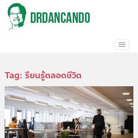
S
k
i
p
t
o
m
a
TOGGL
i
n
c
o
Tag:
รียนรู้ตลอดชีวิต
n
t
e
n
t