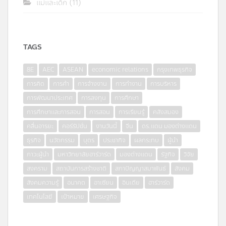
แม่และเด็ก
(11)
TAGS
8E
AEC
ASEAN
economic relations
กรุงเทพธุรกิจ
การคิด
การค้า
การจ้างงาน
การทำงาน
การบริหาร
การพัฒนาประเทศ
การลงทุน
การศึกษา
การศึกษาและการสอน
การสอน
การเรียนรู้
คลังสมอง
คลื่นอารยะ
คอร์รัปชั่น
งานวันนี้
จีน
ดร.แดน มองต่างแดน
ธุรกิจ
นวัตกรรม
บุตร
ประชากิจ
ผลกระทบ
ผู้นำ
ภาวะผู้นำ
มหาวิทยาลัยฮาร์วาร์ด
มองต่างแดน
รัฐกิจ
วิจัย
สงคราม
สถาบันการสร้างชาติ
สภาปัญญาสมาพันธ์
สังคม
สังคมความรู้
อนาคต
อาเซียน
อินเดีย
ฮาร์วาร์ด
เทคโนโลยี
เป้าหมาย
เศรษฐกิจ