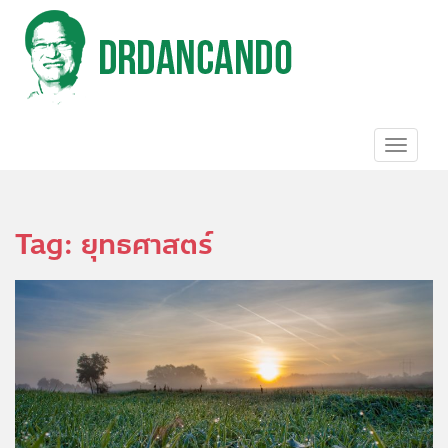
S
k
i
p
t
o
m
a
TOGGL
i
n
c
o
Tag:
ยุทธศาสตร์
n
t
e
n
t