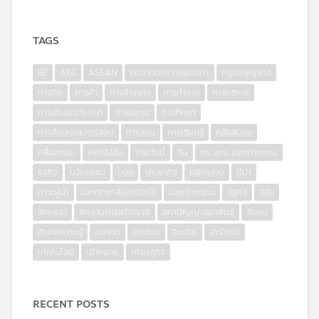
TAGS
8E
AEC
ASEAN
economic relations
กรุงเทพธุรกิจ
การคิด
การค้า
การจ้างงาน
การทำงาน
การบริหาร
การพัฒนาประเทศ
การลงทุน
การศึกษา
การศึกษาและการสอน
การสอน
การเรียนรู้
คลังสมอง
คลื่นอารยะ
คอร์รัปชั่น
งานวันนี้
จีน
ดร.แดน มองต่างแดน
ธุรกิจ
นวัตกรรม
บุตร
ประชากิจ
ผลกระทบ
ผู้นำ
ภาวะผู้นำ
มหาวิทยาลัยฮาร์วาร์ด
มองต่างแดน
รัฐกิจ
วิจัย
สงคราม
สถาบันการสร้างชาติ
สภาปัญญาสมาพันธ์
สังคม
สังคมความรู้
อนาคต
อาเซียน
อินเดีย
ฮาร์วาร์ด
เทคโนโลยี
เป้าหมาย
เศรษฐกิจ
RECENT POSTS