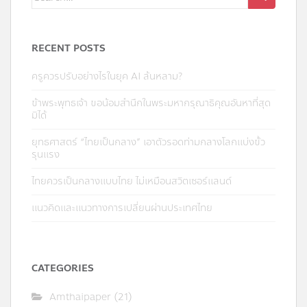
for:
RECENT POSTS
ครูควรปรับอย่างไรในยุค AI ล้นหลาม?
ข้าพระพุทธเจ้า ขอน้อมสำนึกในพระมหากรุณาธิคุณอันหาที่สุด
มิได้
ยุทธศาสตร์ “ไทยเป็นกลาง” เอาตัวรอดท่ามกลางโลกแบ่งขั้ว
รุนแรง
ไทยควรเป็นกลางแบบไทย ไม่เหมือนสวิตเซอร์แลนด์
แนวคิดและแนวทางการเปลี่ยนผ่านประเทศไทย
CATEGORIES
Amthaipaper
(21)