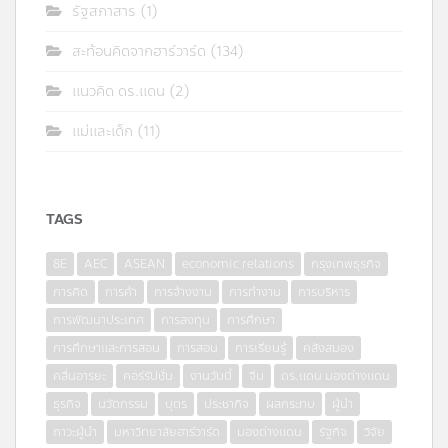
รัฐสภาสาร
(1)
สะท้อนคิดจากฮาร์วาร์ด
(134)
แนวคิด ดร.แดน
(2)
แม่และเด็ก
(11)
TAGS
8E
AEC
ASEAN
economic relations
กรุงเทพธุรกิจ
การคิด
การค้า
การจ้างงาน
การทำงาน
การบริหาร
การพัฒนาประเทศ
การลงทุน
การศึกษา
การศึกษาและการสอน
การสอน
การเรียนรู้
คลังสมอง
คลื่นอารยะ
คอร์รัปชั่น
งานวันนี้
จีน
ดร.แดน มองต่างแดน
ธุรกิจ
นวัตกรรม
บุตร
ประชากิจ
ผลกระทบ
ผู้นำ
ภาวะผู้นำ
มหาวิทยาลัยฮาร์วาร์ด
มองต่างแดน
รัฐกิจ
วิจัย