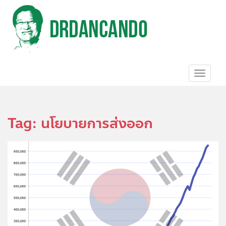
S
k
i
p
t
o
m
a
TOGGL
i
n
c
o
Tag:
นโยบายการส่งออก
n
t
e
n
t