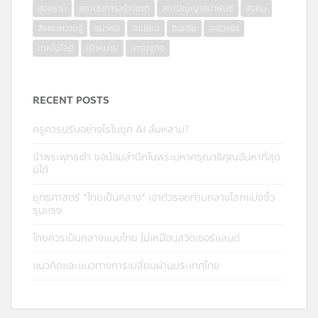
สงคราม
สถาบันการสร้างชาติ
สภาปัญญาสมาพันธ์
สังคม
สังคมความรู้
อนาคต
อาเซียน
อินเดีย
ฮาร์วาร์ด
เทคโนโลยี
เป้าหมาย
เศรษฐกิจ
RECENT POSTS
ครูควรปรับอย่างไรในยุค AI ล้นหลาม?
ข้าพระพุทธเจ้า ขอน้อมสำนึกในพระมหากรุณาธิคุณอันหาที่สุด
มิได้
ยุทธศาสตร์ “ไทยเป็นกลาง” เอาตัวรอดท่ามกลางโลกแบ่งขั้ว
รุนแรง
ไทยควรเป็นกลางแบบไทย ไม่เหมือนสวิตเซอร์แลนด์
แนวคิดและแนวทางการเปลี่ยนผ่านประเทศไทย