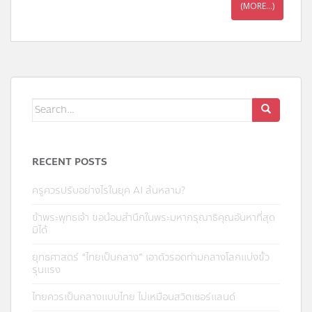
(MORE…)
RECENT POSTS
ครูควรปรับอย่างไรในยุค AI ล้นหลาม?
ข้าพระพุทธเจ้า ขอน้อมสำนึกในพระมหากรุณาธิคุณอันหาที่สุด
มิได้
ยุทธศาสตร์ “ไทยเป็นกลาง” เอาตัวรอดท่ามกลางโลกแบ่งขั้ว
รุนแรง
ไทยควรเป็นกลางแบบไทย ไม่เหมือนสวิตเซอร์แลนด์