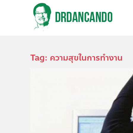
S
k
i
p
t
o
m
a
i
n
Tag:
ความสุขในการทำงาน
c
o
n
t
e
n
t