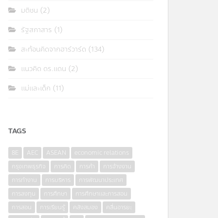
มติชน
(2)
รัฐสภาสาร
(1)
สะท้อนคิดจากฮาร์วาร์ด
(134)
แนวคิด ดร.แดน
(2)
แม่และเด็ก
(11)
TAGS
8E
AEC
ASEAN
economic relations
กรุงเทพธุรกิจ
การคิด
การค้า
การจ้างงาน
การทำงาน
การบริหาร
การพัฒนาประเทศ
การลงทุน
การศึกษา
การศึกษาและการสอน
การสอน
การเรียนรู้
คลังสมอง
คลื่นอารยะ