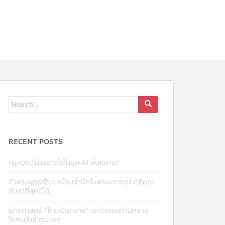
RECENT POSTS
ครูควรปรับอย่างไรในยุค AI ล้นหลาม?
ข้าพระพุทธเจ้า ขอน้อมสำนึกในพระมหากรุณาธิคุณ
อันหาที่สุดมิได้
ยุทธศาสตร์ “ไทยเป็นกลาง” เอาตัวรอดท่ามกลาง
โลกแบ่งขั้วรุนแรง