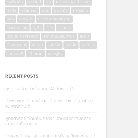
คอร์รัปชั่น
งานวันนี้
จีน
ดร.แดน มองต่างแดน
ธุรกิจ
นวัตกรรม
บุตร
ประชากิจ
ผลกระทบ
ผู้นำ
ภาวะผู้นำ
มหาวิทยาลัยฮาร์วาร์ด
มองต่างแดน
รัฐกิจ
วิจัย
สงคราม
สถาบันการสร้างชาติ
สภาปัญญาสมาพันธ์
สังคม
สังคมความรู้
อนาคต
อาเซียน
อินเดีย
ฮาร์วาร์ด
เทคโนโลยี
เป้าหมาย
เศรษฐกิจ
RECENT POSTS
ครูควรปรับอย่างไรในยุค AI ล้นหลาม?
ข้าพระพุทธเจ้า ขอน้อมสำนึกในพระมหากรุณาธิคุณ
อันหาที่สุดมิได้
ยุทธศาสตร์ “ไทยเป็นกลาง” เอาตัวรอดท่ามกลาง
โลกแบ่งขั้วรุนแรง
ไทยควรเป็นกลางแบบไทย ไม่เหมือนสวิตเซอร์แลนด์