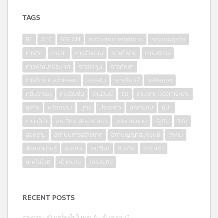
TAGS
8E
AEC
ASEAN
economic relations
กรุงเทพธุรกิจ
การคิด
การค้า
การจ้างงาน
การทำงาน
การบริหาร
การพัฒนาประเทศ
การลงทุน
การศึกษา
การศึกษาและการสอน
การสอน
การเรียนรู้
คลังสมอง
คลื่นอารยะ
คอร์รัปชั่น
งานวันนี้
จีน
ดร.แดน มองต่างแดน
ธุรกิจ
นวัตกรรม
บุตร
ประชากิจ
ผลกระทบ
ผู้นำ
ภาวะผู้นำ
มหาวิทยาลัยฮาร์วาร์ด
มองต่างแดน
รัฐกิจ
วิจัย
สงคราม
สถาบันการสร้างชาติ
สภาปัญญาสมาพันธ์
สังคม
สังคมความรู้
อนาคต
อาเซียน
อินเดีย
ฮาร์วาร์ด
เทคโนโลยี
เป้าหมาย
เศรษฐกิจ
RECENT POSTS
ครูควรปรับอย่างไรในยุค AI ล้นหลาม?