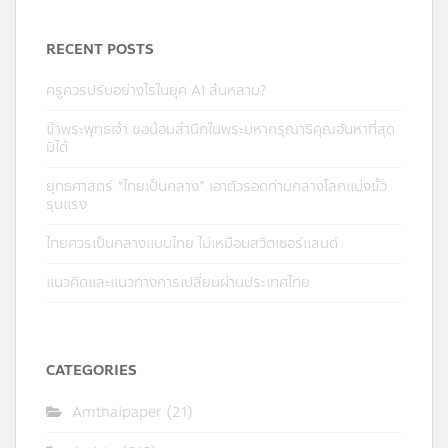
RECENT POSTS
ครูควรปรับอย่างไรในยุค AI ล้นหลาม?
ข้าพระพุทธเจ้า ขอน้อมสำนึกในพระมหากรุณาธิคุณอันหาที่สุด
มิได้
ยุทธศาสตร์ “ไทยเป็นกลาง” เอาตัวรอดท่ามกลางโลกแบ่งขั้ว
รุนแรง
ไทยควรเป็นกลางแบบไทย ไม่เหมือนสวิตเซอร์แลนด์
แนวคิดและแนวทางการเปลี่ยนผ่านประเทศไทย
CATEGORIES
Amthaipaper
(21)