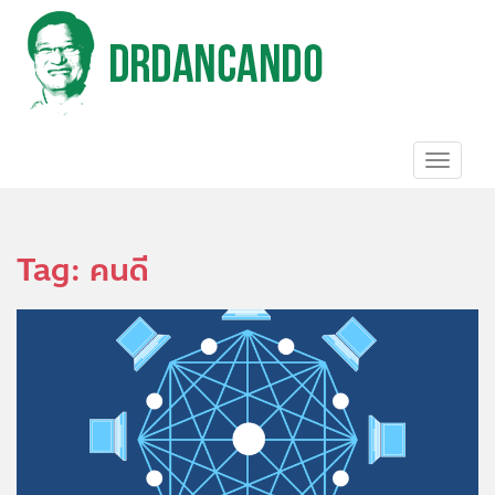
S
k
i
p
t
o
m
a
TOGGL
i
n
c
o
Tag:
คนดี
n
t
e
n
t