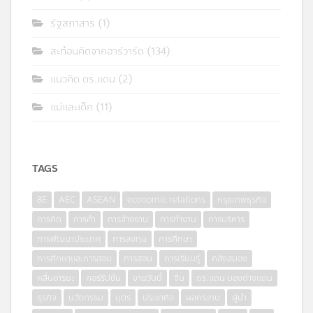
รัฐสภาสาร
(1)
สะท้อนคิดจากฮาร์วาร์ด
(134)
แนวคิด ดร.แดน
(2)
แม่และเด็ก
(11)
TAGS
8E
AEC
ASEAN
economic relations
กรุงเทพธุรกิจ
การคิด
การค้า
การจ้างงาน
การทำงาน
การบริหาร
การพัฒนาประเทศ
การลงทุน
การศึกษา
การศึกษาและการสอน
การสอน
การเรียนรู้
คลังสมอง
คลื่นอารยะ
คอร์รัปชั่น
งานวันนี้
จีน
ดร.แดน มองต่างแดน
ธุรกิจ
นวัตกรรม
บุตร
ประชากิจ
ผลกระทบ
ผู้นำ