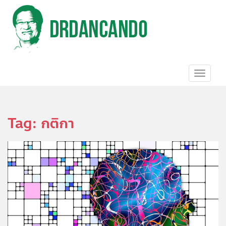
S
k
i
p
t
o
m
a
TOGGL
i
n
c
o
Tag:
กติกา
n
t
e
n
t