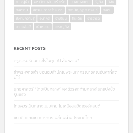
ภาวะผู้นำ
มหาวิทยาลัยฮาร์วาร์ด
มองต่างแดน
รัฐกิจ
วิจัย
สงคราม
สถาบันการสร้างชาติ
สภาปัญญาสมาพันธ์
สังคม
สังคมความรู้
อนาคต
อาเซียน
อินเดีย
ฮาร์วาร์ด
เทคโนโลยี
เป้าหมาย
เศรษฐกิจ
RECENT POSTS
ครูควรปรับอย่างไรในยุค AI ล้นหลาม?
ข้าพระพุทธเจ้า ขอน้อมสำนึกในพระมหากรุณาธิคุณอันหาที่สุด
มิได้
ยุทธศาสตร์ “ไทยเป็นกลาง” เอาตัวรอดท่ามกลางโลกแบ่งขั้ว
รุนแรง
ไทยควรเป็นกลางแบบไทย ไม่เหมือนสวิตเซอร์แลนด์
แนวคิดและแนวทางการเปลี่ยนผ่านประเทศไทย