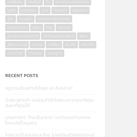
คอร์รัปชั่น
งานวันนี้
จีน
ดร.แดน มองต่างแดน
ธุรกิจ
นวัตกรรม
บุตร
ประชากิจ
ผลกระทบ
ผู้นำ
ภาวะผู้นำ
มหาวิทยาลัยฮาร์วาร์ด
มองต่างแดน
รัฐกิจ
วิจัย
สงคราม
สถาบันการสร้างชาติ
สภาปัญญาสมาพันธ์
สังคม
สังคมความรู้
อนาคต
อาเซียน
อินเดีย
ฮาร์วาร์ด
เทคโนโลยี
เป้าหมาย
เศรษฐกิจ
RECENT POSTS
ครูควรปรับอย่างไรในยุค AI ล้นหลาม?
ข้าพระพุทธเจ้า ขอน้อมสำนึกในพระมหากรุณาธิคุณ
อันหาที่สุดมิได้
ยุทธศาสตร์ “ไทยเป็นกลาง” เอาตัวรอดท่ามกลาง
โลกแบ่งขั้วรุนแรง
ไทยควรเป็นกลางแบบไทย ไม่เหมือนสวิตเซอร์แลนด์