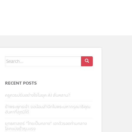
RECENT POSTS
ครูควรปรับอย่างไรในยุค AI ล้นหลาม?
ข้าพระพุทธเจ้า ขอน้อมสำนึกในพระมหากรุณาธิคุณ
อันหาที่สุดมิได้
ยุทธศาสตร์ “ไทยเป็นกลาง” เอาตัวรอดท่ามกลาง
โลกแบ่งขั้วรุนแรง