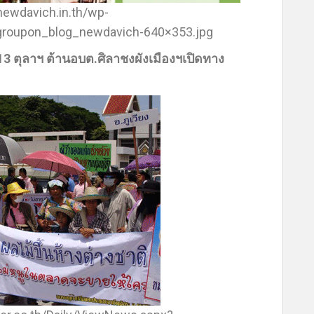
//newdavich.in.th/wp-
groupon_blog_newdavich-640×353.jpg
13 ตุลาฯ ต้านอบต.ศิลาชงผังเมืองฯเปิดทาง