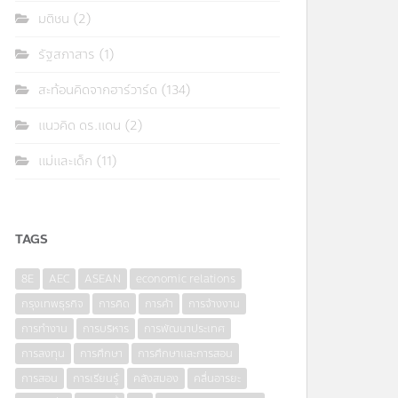
มติชน
(2)
รัฐสภาสาร
(1)
สะท้อนคิดจากฮาร์วาร์ด
(134)
แนวคิด ดร.แดน
(2)
แม่และเด็ก
(11)
TAGS
8E
AEC
ASEAN
economic relations
กรุงเทพธุรกิจ
การคิด
การค้า
การจ้างงาน
การทำงาน
การบริหาร
การพัฒนาประเทศ
การลงทุน
การศึกษา
การศึกษาและการสอน
การสอน
การเรียนรู้
คลังสมอง
คลื่นอารยะ