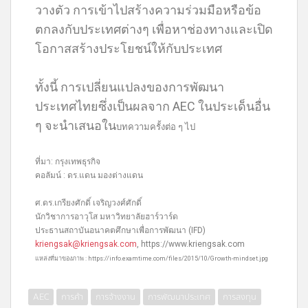
วางตัว การเข้าไปสร้างความร่วมมือหรือข้อ
ตกลงกับประเทศต่างๆ เพื่อหาช่องทางและเปิด
โอกาสสร้างประโยชน์ให้กับประเทศ
ทั้งนี้ การเปลี่ยนแปลงของการพัฒนา
ประเทศไทยซึ่งเป็นผลจาก AEC ในประเด็นอื่น
ๆ จะนำเสนอใน
บทความครั้งต่อ ๆ ไป
ที่มา: กรุงเทพธุรกิจ
คอลัมน์ : ดร.แดน มองต่างแดน
ศ.ดร.เกรียงศักดิ์ เจริญวงศ์ศักดิ์
นักวิชาการอาวุโส มหาวิทยาลัยฮาร์วาร์ด
ประธานสถาบันอนาคตศึกษาเพื่อการพัฒนา (IFD)
kriengsak@kriengsak.com
, https://www.kriengsak.com
แหล่งที่มาของภาพ : https://info.examtime.com/files/2015/10/Growth-mindset.jpg
AEC
การค้า
การจ้างงาน
การพัฒนาประเทศ
การลงทุน