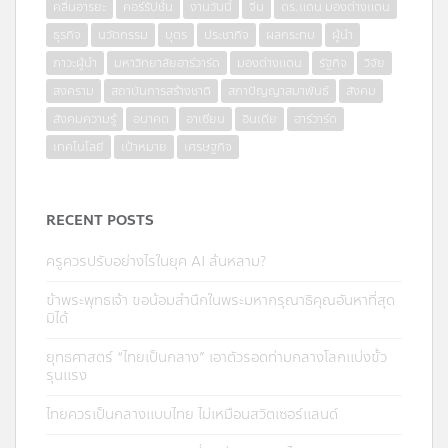
คลื่นอารยะ
คอร์รัปชั่น
งานวันนี้
จีน
ดร.แดน มองต่างแดน
ธุรกิจ
นวัตกรรม
บุตร
ประชากิจ
ผลกระทบ
ผู้นำ
ภาวะผู้นำ
มหาวิทยาลัยฮาร์วาร์ด
มองต่างแดน
รัฐกิจ
วิจัย
สงคราม
สถาบันการสร้างชาติ
สภาปัญญาสมาพันธ์
สังคม
สังคมความรู้
อนาคต
อาเซียน
อินเดีย
ฮาร์วาร์ด
เทคโนโลยี
เป้าหมาย
เศรษฐกิจ
RECENT POSTS
ครูควรปรับอย่างไรในยุค AI ล้นหลาม?
ข้าพระพุทธเจ้า ขอน้อมสำนึกในพระมหากรุณาธิคุณอันหาที่สุด
มิได้
ยุทธศาสตร์ “ไทยเป็นกลาง” เอาตัวรอดท่ามกลางโลกแบ่งขั้ว
รุนแรง
ไทยควรเป็นกลางแบบไทย ไม่เหมือนสวิตเซอร์แลนด์