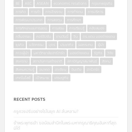
8E
AEC
ASEAN
economic relations
กรุงเทพธุรกิจ
การคิด
การค้า
การจ้างงาน
การทำงาน
การบริหาร
การพัฒนาประเทศ
การลงทุน
การศึกษา
การศึกษาและการสอน
การสอน
การเรียนรู้
คลังสมอง
คลื่นอารยะ
คอร์รัปชั่น
งานวันนี้
จีน
ดร.แดน มองต่างแดน
ธุรกิจ
นวัตกรรม
บุตร
ประชากิจ
ผลกระทบ
ผู้นำ
ภาวะผู้นำ
มหาวิทยาลัยฮาร์วาร์ด
มองต่างแดน
รัฐกิจ
วิจัย
สงคราม
สถาบันการสร้างชาติ
สภาปัญญาสมาพันธ์
สังคม
สังคมความรู้
อนาคต
อาเซียน
อินเดีย
ฮาร์วาร์ด
เทคโนโลยี
เป้าหมาย
เศรษฐกิจ
RECENT POSTS
ครูควรปรับอย่างไรในยุค AI ล้นหลาม?
ข้าพระพุทธเจ้า ขอน้อมสำนึกในพระมหากรุณาธิคุณอันหาที่สุด
มิได้