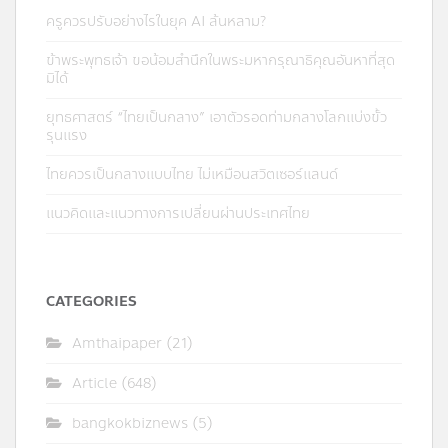
ครูควรปรับอย่างไรในยุค AI ล้นหลาม?
ข้าพระพุทธเจ้า ขอน้อมสำนึกในพระมหากรุณาธิคุณอันหาที่สุด
มิได้
ยุทธศาสตร์ “ไทยเป็นกลาง” เอาตัวรอดท่ามกลางโลกแบ่งขั้ว
รุนแรง
ไทยควรเป็นกลางแบบไทย ไม่เหมือนสวิตเซอร์แลนด์
แนวคิดและแนวทางการเปลี่ยนผ่านประเทศไทย
CATEGORIES
Amthaipaper
(21)
Article
(648)
bangkokbiznews
(5)