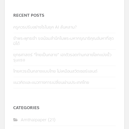
RECENT POSTS
ครูควรปรับอย่างไรในยุค AI ล้นหลาม?
ข้าพระพุทธเจ้า ขอน้อมสำนึกในพระมหากรุณาธิคุณอันหาที่สุด
มิได้
ยุทธศาสตร์ “ไทยเป็นกลาง” เอาตัวรอดท่ามกลางโลกแบ่งขั้ว
รุนแรง
ไทยควรเป็นกลางแบบไทย ไม่เหมือนสวิตเซอร์แลนด์
แนวคิดและแนวทางการเปลี่ยนผ่านประเทศไทย
CATEGORIES
Amthaipaper
(21)