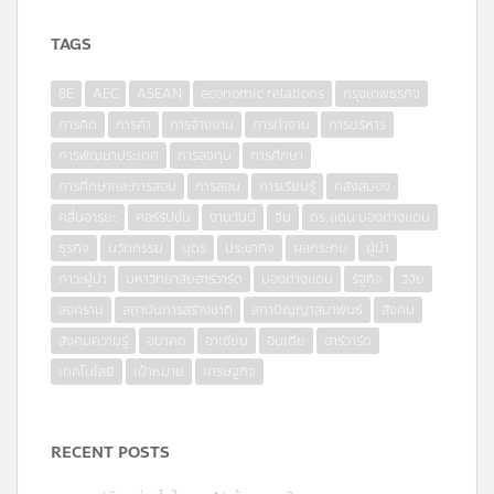
TAGS
8E
AEC
ASEAN
economic relations
กรุงเทพธุรกิจ
การคิด
การค้า
การจ้างงาน
การทำงาน
การบริหาร
การพัฒนาประเทศ
การลงทุน
การศึกษา
การศึกษาและการสอน
การสอน
การเรียนรู้
คลังสมอง
คลื่นอารยะ
คอร์รัปชั่น
งานวันนี้
จีน
ดร.แดน มองต่างแดน
ธุรกิจ
นวัตกรรม
บุตร
ประชากิจ
ผลกระทบ
ผู้นำ
ภาวะผู้นำ
มหาวิทยาลัยฮาร์วาร์ด
มองต่างแดน
รัฐกิจ
วิจัย
สงคราม
สถาบันการสร้างชาติ
สภาปัญญาสมาพันธ์
สังคม
สังคมความรู้
อนาคต
อาเซียน
อินเดีย
ฮาร์วาร์ด
เทคโนโลยี
เป้าหมาย
เศรษฐกิจ
RECENT POSTS