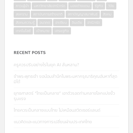
ภาวะผู้นำ
มหาวิทยาลัยฮาร์วาร์ด
มองต่างแดน
รัฐกิจ
วิจัย
สงคราม
สถาบันการสร้างชาติ
สภาปัญญาสมาพันธ์
สังคม
สังคมความรู้
อนาคต
อาเซียน
อินเดีย
ฮาร์วาร์ด
เทคโนโลยี
เป้าหมาย
เศรษฐกิจ
RECENT POSTS
ครูควรปรับอย่างไรในยุค AI ล้นหลาม?
ข้าพระพุทธเจ้า ขอน้อมสำนึกในพระมหากรุณาธิคุณอันหาที่สุด
มิได้
ยุทธศาสตร์ “ไทยเป็นกลาง” เอาตัวรอดท่ามกลางโลกแบ่งขั้ว
รุนแรง
ไทยควรเป็นกลางแบบไทย ไม่เหมือนสวิตเซอร์แลนด์
แนวคิดและแนวทางการเปลี่ยนผ่านประเทศไทย