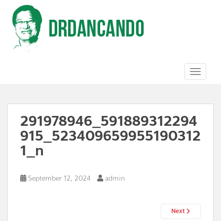
S
k
i
p
t
o
m
a
TOGGL
i
n
c
o
291978946_591889312294
n
t
915_523409659955190312
e
n
1_n
t
September 12, 2024
admin
Next