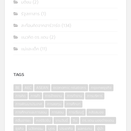
มติชน
(2)
รัฐสภาสาร
(1)
สะท้อนคิดจากฮาร์วาร์ด
(134)
แนวคิด ดร.แดน
(2)
แม่และเด็ก
(11)
TAGS
8E
AEC
ASEAN
economic relations
กรุงเทพธุรกิจ
การคิด
การค้า
การจ้างงาน
การทำงาน
การบริหาร
การพัฒนาประเทศ
การลงทุน
การศึกษา
การศึกษาและการสอน
การสอน
การเรียนรู้
คลังสมอง
คลื่นอารยะ
คอร์รัปชั่น
งานวันนี้
จีน
ดร.แดน มองต่างแดน
ธุรกิจ
นวัตกรรม
บุตร
ประชากิจ
ผลกระทบ
ผู้นำ