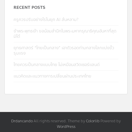
RECENT POSTS
ครูควรปรับอย่างไรในยุค AI ล้นหลาม?
ข้าพระพุทธเจ้า ขอน้อมสำนึกในพระมหากรุณาธิคุณอันหาที่สุด
มิได้
ยุทธศาสตร์ “ไทยเป็นกลาง” เอาตัวรอดท่ามกลางโลกแบ่งขั้ว
รุนแรง
ไทยควรเป็นกลางแบบไทย ไม่เหมือนสวิตเซอร์แลนด์
แนวคิดและแนวทางการเปลี่ยนผ่านประเทศไทย
Drdancando
All rights reserved. Theme by
Colorlib
Powered by
WordPress