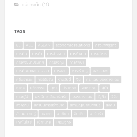
แม่และเด็ก
(11)
TAGS
8E
AEC
ASEAN
economic relations
กรุงเทพธุรกิจ
การคิด
การค้า
การจ้างงาน
การทำงาน
การบริหาร
การพัฒนาประเทศ
การลงทุน
การศึกษา
การศึกษาและการสอน
การสอน
การเรียนรู้
คลังสมอง
คลื่นอารยะ
คอร์รัปชั่น
งานวันนี้
จีน
ดร.แดน มองต่างแดน
ธุรกิจ
นวัตกรรม
บุตร
ประชากิจ
ผลกระทบ
ผู้นำ
ภาวะผู้นำ
มหาวิทยาลัยฮาร์วาร์ด
มองต่างแดน
รัฐกิจ
วิจัย
สงคราม
สถาบันการสร้างชาติ
สภาปัญญาสมาพันธ์
สังคม
สังคมความรู้
อนาคต
อาเซียน
อินเดีย
ฮาร์วาร์ด
เทคโนโลยี
เป้าหมาย
เศรษฐกิจ