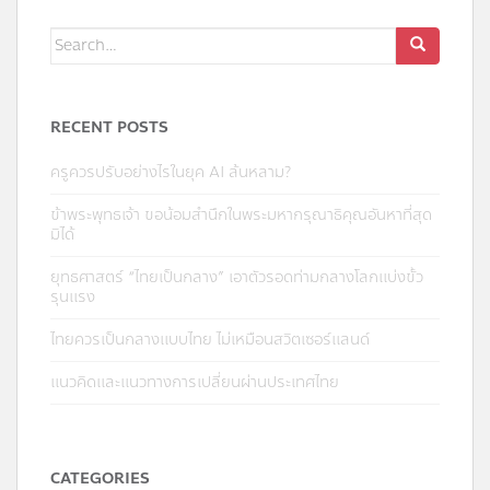
Search
for:
RECENT POSTS
ครูควรปรับอย่างไรในยุค AI ล้นหลาม?
ข้าพระพุทธเจ้า ขอน้อมสำนึกในพระมหากรุณาธิคุณอันหาที่สุด
มิได้
ยุทธศาสตร์ “ไทยเป็นกลาง” เอาตัวรอดท่ามกลางโลกแบ่งขั้ว
รุนแรง
ไทยควรเป็นกลางแบบไทย ไม่เหมือนสวิตเซอร์แลนด์
แนวคิดและแนวทางการเปลี่ยนผ่านประเทศไทย
CATEGORIES