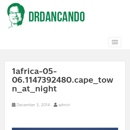
S
k
i
p
t
o
m
a
TOGGL
i
n
c
o
1africa-05-
n
t
06.1147392480.cape_tow
e
n
n_at_night
t
December 3, 2014
admin