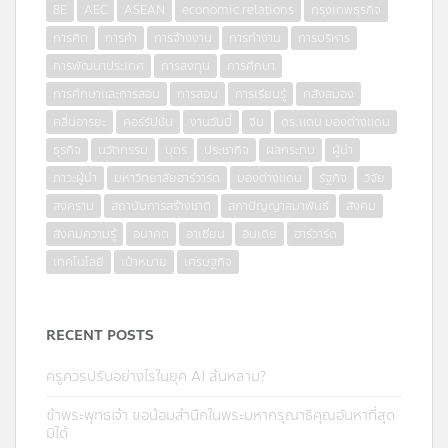
8E
AEC
ASEAN
economic relations
กรุงเทพธุรกิจ
การคิด
การค้า
การจ้างงาน
การทำงาน
การบริหาร
การพัฒนาประเทศ
การลงทุน
การศึกษา
การศึกษาและการสอน
การสอน
การเรียนรู้
คลังสมอง
คลื่นอารยะ
คอร์รัปชั่น
งานวันนี้
จีน
ดร.แดน มองต่างแดน
ธุรกิจ
นวัตกรรม
บุตร
ประชากิจ
ผลกระทบ
ผู้นำ
ภาวะผู้นำ
มหาวิทยาลัยฮาร์วาร์ด
มองต่างแดน
รัฐกิจ
วิจัย
สงคราม
สถาบันการสร้างชาติ
สภาปัญญาสมาพันธ์
สังคม
สังคมความรู้
อนาคต
อาเซียน
อินเดีย
ฮาร์วาร์ด
เทคโนโลยี
เป้าหมาย
เศรษฐกิจ
RECENT POSTS
ครูควรปรับอย่างไรในยุค AI ล้นหลาม?
ข้าพระพุทธเจ้า ขอน้อมสำนึกในพระมหากรุณาธิคุณอันหาที่สุด
มิได้