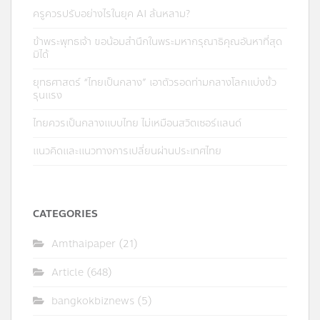
ครูควรปรับอย่างไรในยุค AI ล้นหลาม?
ข้าพระพุทธเจ้า ขอน้อมสำนึกในพระมหากรุณาธิคุณอันหาที่สุด
มิได้
ยุทธศาสตร์ “ไทยเป็นกลาง” เอาตัวรอดท่ามกลางโลกแบ่งขั้ว
รุนแรง
ไทยควรเป็นกลางแบบไทย ไม่เหมือนสวิตเซอร์แลนด์
แนวคิดและแนวทางการเปลี่ยนผ่านประเทศไทย
CATEGORIES
Amthaipaper
(21)
Article
(648)
bangkokbiznews
(5)