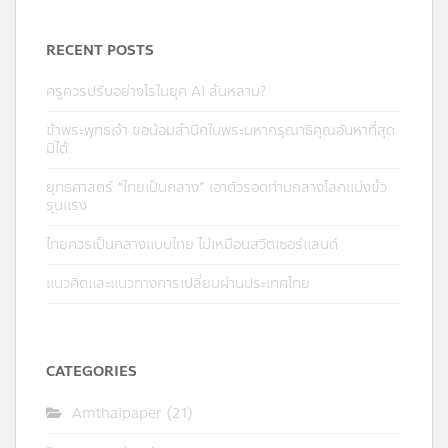
RECENT POSTS
ครูควรปรับอย่างไรในยุค AI ล้นหลาม?
ข้าพระพุทธเจ้า ขอน้อมสำนึกในพระมหากรุณาธิคุณอันหาที่สุด
มิได้
ยุทธศาสตร์ “ไทยเป็นกลาง” เอาตัวรอดท่ามกลางโลกแบ่งขั้ว
รุนแรง
ไทยควรเป็นกลางแบบไทย ไม่เหมือนสวิตเซอร์แลนด์
แนวคิดและแนวทางการเปลี่ยนผ่านประเทศไทย
CATEGORIES
Amthaipaper
(21)