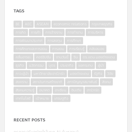
TAGS
8E
AEC
ASEAN
economic relations
กรุงเทพธุรกิจ
การคิด
การค้า
การจ้างงาน
การทำงาน
การบริหาร
การพัฒนาประเทศ
การลงทุน
การศึกษา
การศึกษาและการสอน
การสอน
การเรียนรู้
คลังสมอง
คลื่นอารยะ
คอร์รัปชั่น
งานวันนี้
จีน
ดร.แดน มองต่างแดน
ธุรกิจ
นวัตกรรม
บุตร
ประชากิจ
ผลกระทบ
ผู้นำ
ภาวะผู้นำ
มหาวิทยาลัยฮาร์วาร์ด
มองต่างแดน
รัฐกิจ
วิจัย
สงคราม
สถาบันการสร้างชาติ
สภาปัญญาสมาพันธ์
สังคม
สังคมความรู้
อนาคต
อาเซียน
อินเดีย
ฮาร์วาร์ด
เทคโนโลยี
เป้าหมาย
เศรษฐกิจ
RECENT POSTS