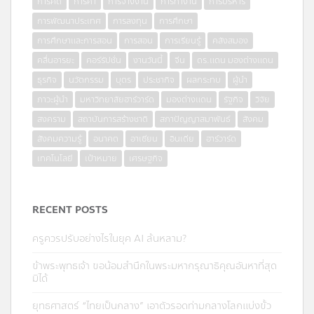
การคิด
การค้า
การจ้างงาน
การทำงาน
การบริหาร
การพัฒนาประเทศ
การลงทุน
การศึกษา
การศึกษาและการสอน
การสอน
การเรียนรู้
คลังสมอง
คลื่นอารยะ
คอร์รัปชั่น
งานวันนี้
จีน
ดร.แดน มองต่างแดน
ธุรกิจ
นวัตกรรม
บุตร
ประชากิจ
ผลกระทบ
ผู้นำ
ภาวะผู้นำ
มหาวิทยาลัยฮาร์วาร์ด
มองต่างแดน
รัฐกิจ
วิจัย
สงคราม
สถาบันการสร้างชาติ
สภาปัญญาสมาพันธ์
สังคม
สังคมความรู้
อนาคต
อาเซียน
อินเดีย
ฮาร์วาร์ด
เทคโนโลยี
เป้าหมาย
เศรษฐกิจ
RECENT POSTS
ครูควรปรับอย่างไรในยุค AI ล้นหลาม?
ข้าพระพุทธเจ้า ขอน้อมสำนึกในพระมหากรุณาธิคุณอันหาที่สุด
มิได้
ยุทธศาสตร์ “ไทยเป็นกลาง” เอาตัวรอดท่ามกลางโลกแบ่งขั้ว