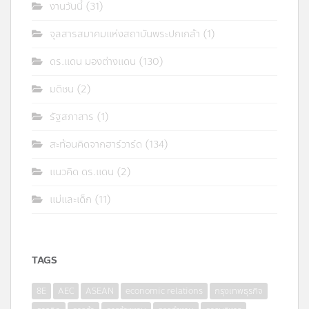
งานวันนี้
(31)
จุลสารสมาคมแห่งสถาบันพระปกเกล้า
(1)
ดร.แดน มองต่างแดน
(130)
มติชน
(2)
รัฐสภาสาร
(1)
สะท้อนคิดจากฮาร์วาร์ด
(134)
แนวคิด ดร.แดน
(2)
แม่และเด็ก
(11)
TAGS
8E
AEC
ASEAN
economic relations
กรุงเทพธุรกิจ