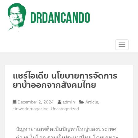
S
k
i
p
t
o
m
a
TOGGL
i
n
c
o
แชร์ไอเดีย นโยบายการจัดการ
n
t
ยาบ้าออกจากสังคมไทย
e
n
t
,
December 2, 2024
admin
Article
,
cioworldmagazine
Uncategorized
ปั
ญหายาเสพติดเป็นปัญหาใหญ่ของประเทศ
ต่างๆ ในโลก รวมทั้งประเทศไทย โดยเฉพาะ