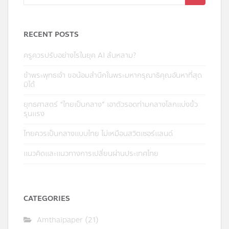
for:
RECENT POSTS
ครูควรปรับอย่างไรในยุค AI ล้นหลาม?
ข้าพระพุทธเจ้า ขอน้อมสำนึกในพระมหากรุณาธิคุณอันหาที่สุด
มิได้
ยุทธศาสตร์ “ไทยเป็นกลาง” เอาตัวรอดท่ามกลางโลกแบ่งขั้ว
รุนแรง
ไทยควรเป็นกลางแบบไทย ไม่เหมือนสวิตเซอร์แลนด์
แนวคิดและแนวทางการเปลี่ยนผ่านประเทศไทย
CATEGORIES
Amthaipaper
(21)