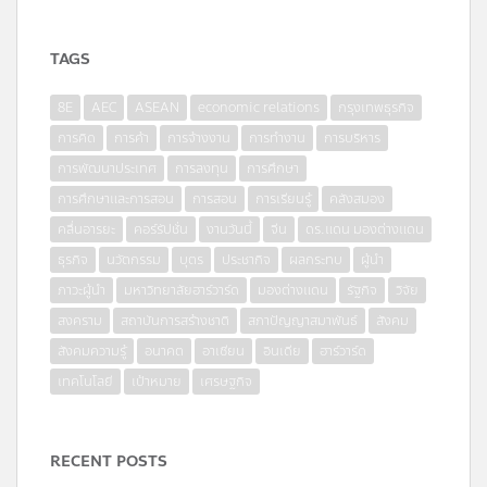
TAGS
8E
AEC
ASEAN
economic relations
กรุงเทพธุรกิจ
การคิด
การค้า
การจ้างงาน
การทำงาน
การบริหาร
การพัฒนาประเทศ
การลงทุน
การศึกษา
การศึกษาและการสอน
การสอน
การเรียนรู้
คลังสมอง
คลื่นอารยะ
คอร์รัปชั่น
งานวันนี้
จีน
ดร.แดน มองต่างแดน
ธุรกิจ
นวัตกรรม
บุตร
ประชากิจ
ผลกระทบ
ผู้นำ
ภาวะผู้นำ
มหาวิทยาลัยฮาร์วาร์ด
มองต่างแดน
รัฐกิจ
วิจัย
สงคราม
สถาบันการสร้างชาติ
สภาปัญญาสมาพันธ์
สังคม
สังคมความรู้
อนาคต
อาเซียน
อินเดีย
ฮาร์วาร์ด
เทคโนโลยี
เป้าหมาย
เศรษฐกิจ
RECENT POSTS