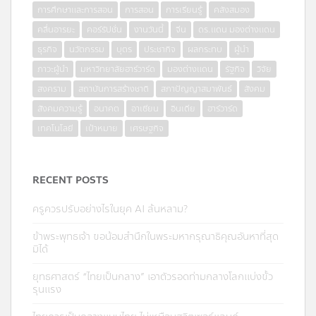
การศึกษาและการสอน
การสอน
การเรียนรู้
คลังสมอง
คลื่นอารยะ
คอร์รัปชั่น
งานวันนี้
จีน
ดร.แดน มองต่างแดน
ธุรกิจ
นวัตกรรม
บุตร
ประชากิจ
ผลกระทบ
ผู้นำ
ภาวะผู้นำ
มหาวิทยาลัยฮาร์วาร์ด
มองต่างแดน
รัฐกิจ
วิจัย
สงคราม
สถาบันการสร้างชาติ
สภาปัญญาสมาพันธ์
สังคม
สังคมความรู้
อนาคต
อาเซียน
อินเดีย
ฮาร์วาร์ด
เทคโนโลยี
เป้าหมาย
เศรษฐกิจ
RECENT POSTS
ครูควรปรับอย่างไรในยุค AI ล้นหลาม?
ข้าพระพุทธเจ้า ขอน้อมสำนึกในพระมหากรุณาธิคุณอันหาที่สุด
มิได้
ยุทธศาสตร์ “ไทยเป็นกลาง” เอาตัวรอดท่ามกลางโลกแบ่งขั้ว
รุนแรง