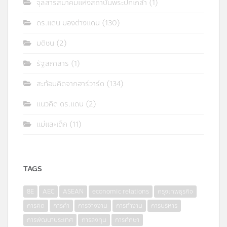
จุลสารสมาคมแห่งสถาบันพระปกเกล้า
(1)
ดร.แดน มองต่างแดน
(130)
มติชน
(2)
รัฐสภาสาร
(1)
สะท้อนคิดจากฮาร์วาร์ด
(134)
แนวคิด ดร.แดน
(2)
แม่และเด็ก
(11)
TAGS
8E
AEC
ASEAN
economic relations
กรุงเทพธุรกิจ
การคิด
การค้า
การจ้างงาน
การทำงาน
การบริหาร
การพัฒนาประเทศ
การลงทุน
การศึกษา