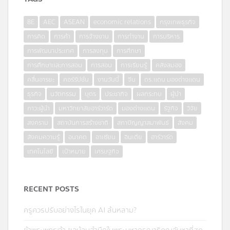
8E
AEC
ASEAN
economic relations
กรุงเทพธุรกิจ
การคิด
การค้า
การจ้างงาน
การทำงาน
การบริหาร
การพัฒนาประเทศ
การลงทุน
การศึกษา
การศึกษาและการสอน
การสอน
การเรียนรู้
คลังสมอง
คลื่นอารยะ
คอร์รัปชั่น
งานวันนี้
จีน
ดร.แดน มองต่างแดน
ธุรกิจ
นวัตกรรม
บุตร
ประชากิจ
ผลกระทบ
ผู้นำ
ภาวะผู้นำ
มหาวิทยาลัยฮาร์วาร์ด
มองต่างแดน
รัฐกิจ
วิจัย
สงคราม
สถาบันการสร้างชาติ
สภาปัญญาสมาพันธ์
สังคม
สังคมความรู้
อนาคต
อาเซียน
อินเดีย
ฮาร์วาร์ด
เทคโนโลยี
เป้าหมาย
เศรษฐกิจ
RECENT POSTS
ครูควรปรับอย่างไรในยุค AI ล้นหลาม?