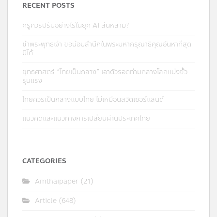
RECENT POSTS
ครูควรปรับอย่างไรในยุค AI ล้นหลาม?
ข้าพระพุทธเจ้า ขอน้อมสำนึกในพระมหากรุณาธิคุณอันหาที่สุด
มิได้
ยุทธศาสตร์ “ไทยเป็นกลาง” เอาตัวรอดท่ามกลางโลกแบ่งขั้ว
รุนแรง
ไทยควรเป็นกลางแบบไทย ไม่เหมือนสวิตเซอร์แลนด์
แนวคิดและแนวทางการเปลี่ยนผ่านประเทศไทย
CATEGORIES
Amthaipaper
(21)
Article
(648)