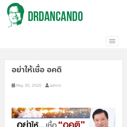
S
k
i
p
t
o
m
a
TOGGL
i
n
c
o
อย่าให้เชื่อ อคติ
n
t
e
n
May 30, 2020
admin
t