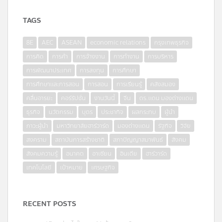
TAGS
8E
AEC
ASEAN
economic relations
กรุงเทพธุรกิจ
การคิด
การค้า
การจ้างงาน
การทำงาน
การบริหาร
การพัฒนาประเทศ
การลงทุน
การศึกษา
การศึกษาและการสอน
การสอน
การเรียนรู้
คลังสมอง
คลื่นอารยะ
คอร์รัปชั่น
งานวันนี้
จีน
ดร.แดน มองต่างแดน
ธุรกิจ
นวัตกรรม
บุตร
ประชากิจ
ผลกระทบ
ผู้นำ
ภาวะผู้นำ
มหาวิทยาลัยฮาร์วาร์ด
มองต่างแดน
รัฐกิจ
วิจัย
สงคราม
สถาบันการสร้างชาติ
สภาปัญญาสมาพันธ์
สังคม
สังคมความรู้
อนาคต
อาเซียน
อินเดีย
ฮาร์วาร์ด
เทคโนโลยี
เป้าหมาย
เศรษฐกิจ
RECENT POSTS