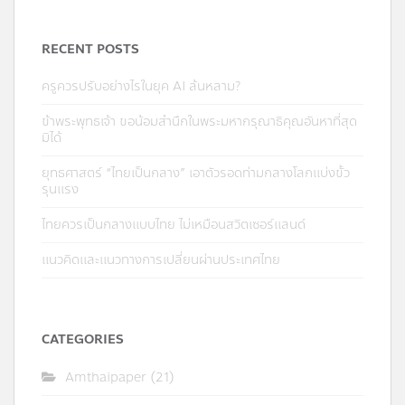
RECENT POSTS
ครูควรปรับอย่างไรในยุค AI ล้นหลาม?
ข้าพระพุทธเจ้า ขอน้อมสำนึกในพระมหากรุณาธิคุณอันหาที่สุด
มิได้
ยุทธศาสตร์ “ไทยเป็นกลาง” เอาตัวรอดท่ามกลางโลกแบ่งขั้ว
รุนแรง
ไทยควรเป็นกลางแบบไทย ไม่เหมือนสวิตเซอร์แลนด์
แนวคิดและแนวทางการเปลี่ยนผ่านประเทศไทย
CATEGORIES
Amthaipaper
(21)