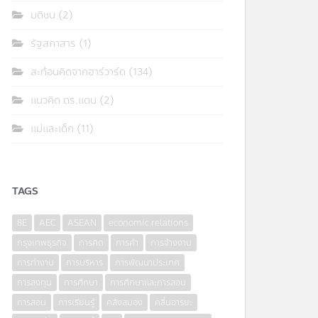
มติชน
(2)
รัฐสภาสาร
(1)
สะท้อนคิดจากฮาร์วาร์ด
(134)
แนวคิด ดร.แดน
(2)
แม่และเด็ก
(11)
TAGS
8E
AEC
ASEAN
economic relations
กรุงเทพธุรกิจ
การคิด
การค้า
การจ้างงาน
การทำงาน
การบริหาร
การพัฒนาประเทศ
การลงทุน
การศึกษา
การศึกษาและการสอน
การสอน
การเรียนรู้
คลังสมอง
คลื่นอารยะ