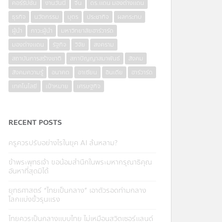
คอร์รัปชั่น
งานวันนี้
จีน
ดร.แดน มองต่างแดน
ธุรกิจ
นวัตกรรม
บุตร
ประชากิจ
ผลกระทบ
ผู้นำ
ภาวะผู้นำ
มหาวิทยาลัยฮาร์วาร์ด
มองต่างแดน
รัฐกิจ
วิจัย
สงคราม
สถาบันการสร้างชาติ
สภาปัญญาสมาพันธ์
สังคม
สังคมความรู้
อนาคต
อาเซียน
อินเดีย
ฮาร์วาร์ด
เทคโนโลยี
เป้าหมาย
เศรษฐกิจ
RECENT POSTS
ครูควรปรับอย่างไรในยุค AI ล้นหลาม?
ข้าพระพุทธเจ้า ขอน้อมสำนึกในพระมหากรุณาธิคุณ
อันหาที่สุดมิได้
ยุทธศาสตร์ “ไทยเป็นกลาง” เอาตัวรอดท่ามกลาง
โลกแบ่งขั้วรุนแรง
ไทยควรเป็นกลางแบบไทย ไม่เหมือนสวิตเซอร์แลนด์