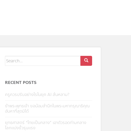
Search
for:
RECENT POSTS
ครูควรปรับอย่างไรในยุค AI ล้นหลาม?
ข้าพระพุทธเจ้า ขอน้อมสำนึกในพระมหากรุณาธิคุณ
อันหาที่สุดมิได้
ยุทธศาสตร์ “ไทยเป็นกลาง” เอาตัวรอดท่ามกลาง
โลกแบ่งขั้วรุนแรง