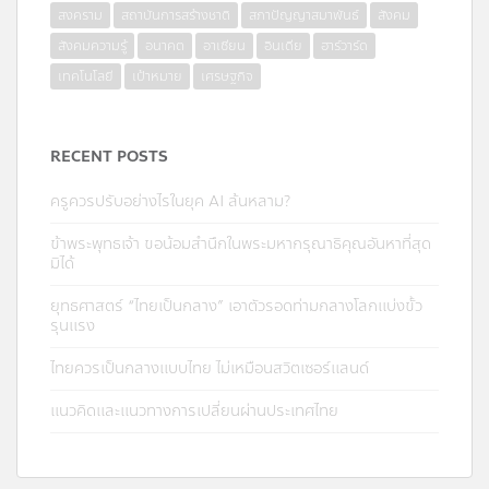
สงคราม
สถาบันการสร้างชาติ
สภาปัญญาสมาพันธ์
สังคม
สังคมความรู้
อนาคต
อาเซียน
อินเดีย
ฮาร์วาร์ด
เทคโนโลยี
เป้าหมาย
เศรษฐกิจ
RECENT POSTS
ครูควรปรับอย่างไรในยุค AI ล้นหลาม?
ข้าพระพุทธเจ้า ขอน้อมสำนึกในพระมหากรุณาธิคุณอันหาที่สุด
มิได้
ยุทธศาสตร์ “ไทยเป็นกลาง” เอาตัวรอดท่ามกลางโลกแบ่งขั้ว
รุนแรง
ไทยควรเป็นกลางแบบไทย ไม่เหมือนสวิตเซอร์แลนด์
แนวคิดและแนวทางการเปลี่ยนผ่านประเทศไทย