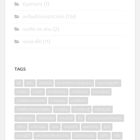
รัฐสภาสาร
(1)
สะท้อนคิดจากฮาร์วาร์ด
(134)
แนวคิด ดร.แดน
(2)
แม่และเด็ก
(11)
TAGS
8E
AEC
ASEAN
economic relations
กรุงเทพธุรกิจ
การคิด
การค้า
การจ้างงาน
การทำงาน
การบริหาร
การพัฒนาประเทศ
การลงทุน
การศึกษา
การศึกษาและการสอน
การสอน
การเรียนรู้
คลังสมอง
คลื่นอารยะ
คอร์รัปชั่น
งานวันนี้
จีน
ดร.แดน มองต่างแดน
ธุรกิจ
นวัตกรรม
บุตร
ประชากิจ
ผลกระทบ
ผู้นำ
ภาวะผู้นำ
มหาวิทยาลัยฮาร์วาร์ด
มองต่างแดน
รัฐกิจ
วิจัย