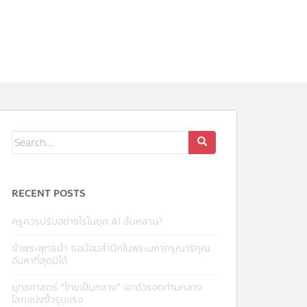
Search
for:
RECENT POSTS
ครูควรปรับอย่างไรในยุค AI ล้นหลาม?
ข้าพระพุทธเจ้า ขอน้อมสำนึกในพระมหากรุณาธิคุณ
อันหาที่สุดมิได้
ยุทธศาสตร์ “ไทยเป็นกลาง” เอาตัวรอดท่ามกลาง
โลกแบ่งขั้วรุนแรง