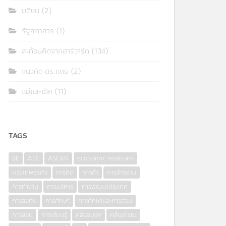
มติชน
(2)
รัฐสภาสาร
(1)
สะท้อนคิดจากฮาร์วาร์ด
(134)
แนวคิด ดร.แดน
(2)
แม่และเด็ก
(11)
TAGS
8E
AEC
ASEAN
economic relations
กรุงเทพธุรกิจ
การคิด
การค้า
การจ้างงาน
การทำงาน
การบริหาร
การพัฒนาประเทศ
การลงทุน
การศึกษา
การศึกษาและการสอน
การสอน
การเรียนรู้
คลังสมอง
คลื่นอารยะ