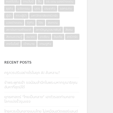
คอร์รัปชั่น
งานวันนี้
จีน
ดร.แดน มองต่างแดน
ธุรกิจ
นวัตกรรม
บุตร
ประชากิจ
ผลกระทบ
ผู้นำ
ภาวะผู้นำ
มหาวิทยาลัยฮาร์วาร์ด
มองต่างแดน
รัฐกิจ
วิจัย
สงคราม
สถาบันการสร้างชาติ
สภาปัญญาสมาพันธ์
สังคม
สังคมความรู้
อนาคต
อาเซียน
อินเดีย
ฮาร์วาร์ด
เทคโนโลยี
เป้าหมาย
เศรษฐกิจ
RECENT POSTS
ครูควรปรับอย่างไรในยุค AI ล้นหลาม?
ข้าพระพุทธเจ้า ขอน้อมสำนึกในพระมหากรุณาธิคุณ
อันหาที่สุดมิได้
ยุทธศาสตร์ “ไทยเป็นกลาง” เอาตัวรอดท่ามกลาง
โลกแบ่งขั้วรุนแรง
ไทยควรเป็นกลางแบบไทย ไม่เหมือนสวิตเซอร์แลนด์