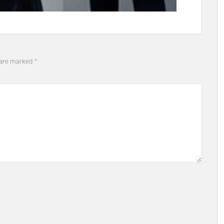
 are marked
*