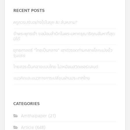
RECENT POSTS
ครูควรปรับอย่างไรในยุค AI ล้นหลาม?
ข้าพระพุทธเจ้า ขอน้อมสำนึกในพระมหากรุณาธิคุณอันหาที่สุด
มิได้
ยุทธศาสตร์ “ไทยเป็นกลาง” เอาตัวรอดท่ามกลางโลกแบ่งขั้ว
รุนแรง
ไทยควรเป็นกลางแบบไทย ไม่เหมือนสวิตเซอร์แลนด์
แนวคิดและแนวทางการเปลี่ยนผ่านประเทศไทย
CATEGORIES
Amthaipaper
(21)
Article
(648)