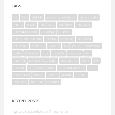
TAGS
8E
AEC
ASEAN
economic relations
กรุงเทพธุรกิจ
การคิด
การค้า
การจ้างงาน
การทำงาน
การบริหาร
การพัฒนาประเทศ
การลงทุน
การศึกษา
การศึกษาและการสอน
การสอน
การเรียนรู้
คลังสมอง
คลื่นอารยะ
คอร์รัปชั่น
งานวันนี้
จีน
ดร.แดน มองต่างแดน
ธุรกิจ
นวัตกรรม
บุตร
ประชากิจ
ผลกระทบ
ผู้นำ
ภาวะผู้นำ
มหาวิทยาลัยฮาร์วาร์ด
มองต่างแดน
รัฐกิจ
วิจัย
สงคราม
สถาบันการสร้างชาติ
สภาปัญญาสมาพันธ์
สังคม
สังคมความรู้
อนาคต
อาเซียน
อินเดีย
ฮาร์วาร์ด
เทคโนโลยี
เป้าหมาย
เศรษฐกิจ
RECENT POSTS
ครูควรปรับอย่างไรในยุค AI ล้นหลาม?