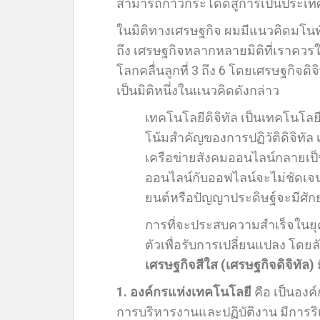
สามารถก้าวกระโดดสู่การเป็นประเทศ
ในมิติทางเศรษฐกิจ ผมมีแนวคิดมโนท
ถึง เศรษฐกิจหลากหลายมิติที่เราควรใ
โลกคลื่นลูกที่ 3 ถึง 6 โดยเศรษฐกิจดิจ
เป็นมิติหนึ่งในแนวคิดดังกล่าว
เทคโนโลยีดิจิทัล เป็นเทคโนโลย
โน้มสำคัญของการปฏิวัติดิจิทัล 
เครือข่ายสังคมออนไลน์กลายเป็
ออนไลน์กับออฟไลน์จะไม่ชัดเจน ข
ยนต์หรือปัญญาประดิษฐ์จะมีศักย
การที่จะประสบความสำเร็จในยุค
ตัวเพื่อรับการเปลี่ยนแปลง โดย
เศรษฐกิจสีใส (เศรษฐกิจดิจิทัล)
ม
1. องค์กรแห่งเทคโนโลยี
คือ เป็นองค
การบริหารงานและปฏิบัติงาน มีการริเ