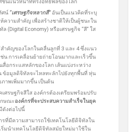
ชั้นแนวหน้าที่ทรงอิทธิพลของโลก
ัศน์
“เศรษฐกิจหลากสี”
อันเป็นแนวคิดที่ระบุ
ห้ความสำคัญ เพื่อสร้างชาติให้เป็นผู้ชนะใน
ิทัล (Digital Economy) หรือเศรษฐกิจ “สี” ใส
ีสำคัญของโลกในคลื่นลูกที่ 3 และ 4 ซึ่งแนว
เช่น การเคลื่อนย้ายถ่ายโอนมากและเร็วขึ้น
นสื่อกระแสหลักของโลก เส้นแบ่งระหว่าง
้อมูลดิจิทัลจะไหลทะลักไปยังทุกพื้นที่ หุ่น
ภาพเพิ่มมากขึ้น เป็นต้น
เศรษฐกิจสีใส องค์กรต้องเตรียมพร้อมปรับ
ลักษณะ
องค์กรที่จะประสบความสำเร็จในยุค
ีดังต่อไปนี้
์กรที่มีความสามารถใช้เทคโนโลยีดิจิทัลใน
ริ่มนำเทคโนโลยีดิจิทัลสมัยใหม่มาใช้ใน