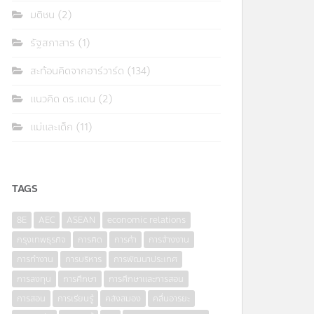
มติชน
(2)
รัฐสภาสาร
(1)
สะท้อนคิดจากฮาร์วาร์ด
(134)
แนวคิด ดร.แดน
(2)
แม่และเด็ก
(11)
TAGS
8E
AEC
ASEAN
economic relations
กรุงเทพธุรกิจ
การคิด
การค้า
การจ้างงาน
การทำงาน
การบริหาร
การพัฒนาประเทศ
การลงทุน
การศึกษา
การศึกษาและการสอน
การสอน
การเรียนรู้
คลังสมอง
คลื่นอารยะ