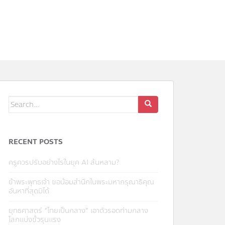
RECENT POSTS
ครูควรปรับอย่างไรในยุค AI ล้นหลาม?
ข้าพระพุทธเจ้า ขอน้อมสำนึกในพระมหากรุณาธิคุณ
อันหาที่สุดมิได้
ยุทธศาสตร์ “ไทยเป็นกลาง” เอาตัวรอดท่ามกลาง
โลกแบ่งขั้วรุนแรง