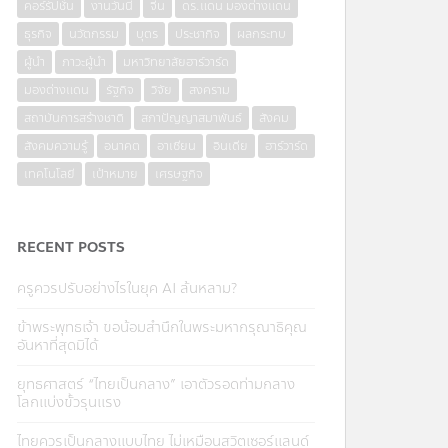
คอร์รัปชั่น
งานวันนี้
จีน
ดร.แดน มองต่างแดน
ธุรกิจ
นวัตกรรม
บุตร
ประชากิจ
ผลกระทบ
ผู้นำ
ภาวะผู้นำ
มหาวิทยาลัยฮาร์วาร์ด
มองต่างแดน
รัฐกิจ
วิจัย
สงคราม
สถาบันการสร้างชาติ
สภาปัญญาสมาพันธ์
สังคม
สังคมความรู้
อนาคต
อาเซียน
อินเดีย
ฮาร์วาร์ด
เทคโนโลยี
เป้าหมาย
เศรษฐกิจ
RECENT POSTS
ครูควรปรับอย่างไรในยุค AI ล้นหลาม?
ข้าพระพุทธเจ้า ขอน้อมสำนึกในพระมหากรุณาธิคุณ
อันหาที่สุดมิได้
ยุทธศาสตร์ “ไทยเป็นกลาง” เอาตัวรอดท่ามกลาง
โลกแบ่งขั้วรุนแรง
ไทยควรเป็นกลางแบบไทย ไม่เหมือนสวิตเซอร์แลนด์