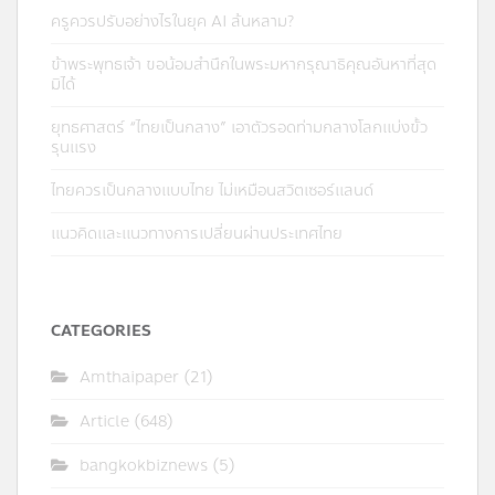
ครูควรปรับอย่างไรในยุค AI ล้นหลาม?
ข้าพระพุทธเจ้า ขอน้อมสำนึกในพระมหากรุณาธิคุณอันหาที่สุด
มิได้
ยุทธศาสตร์ “ไทยเป็นกลาง” เอาตัวรอดท่ามกลางโลกแบ่งขั้ว
รุนแรง
ไทยควรเป็นกลางแบบไทย ไม่เหมือนสวิตเซอร์แลนด์
แนวคิดและแนวทางการเปลี่ยนผ่านประเทศไทย
CATEGORIES
Amthaipaper
(21)
Article
(648)
bangkokbiznews
(5)