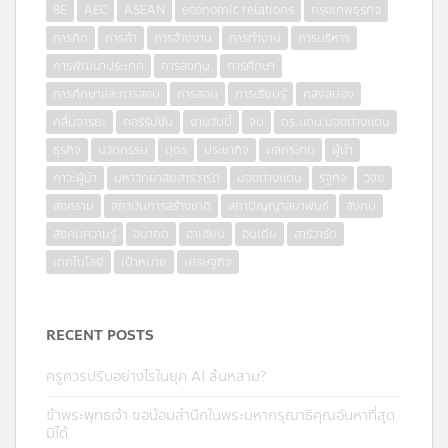
8E
AEC
ASEAN
economic relations
กรุงเทพธุรกิจ
การคิด
การค้า
การจ้างงาน
การทำงาน
การบริหาร
การพัฒนาประเทศ
การลงทุน
การศึกษา
การศึกษาและการสอน
การสอน
การเรียนรู้
คลังสมอง
คลื่นอารยะ
คอร์รัปชั่น
งานวันนี้
จีน
ดร.แดน มองต่างแดน
ธุรกิจ
นวัตกรรม
บุตร
ประชากิจ
ผลกระทบ
ผู้นำ
ภาวะผู้นำ
มหาวิทยาลัยฮาร์วาร์ด
มองต่างแดน
รัฐกิจ
วิจัย
สงคราม
สถาบันการสร้างชาติ
สภาปัญญาสมาพันธ์
สังคม
สังคมความรู้
อนาคต
อาเซียน
อินเดีย
ฮาร์วาร์ด
เทคโนโลยี
เป้าหมาย
เศรษฐกิจ
RECENT POSTS
ครูควรปรับอย่างไรในยุค AI ล้นหลาม?
ข้าพระพุทธเจ้า ขอน้อมสำนึกในพระมหากรุณาธิคุณอันหาที่สุด
มิได้