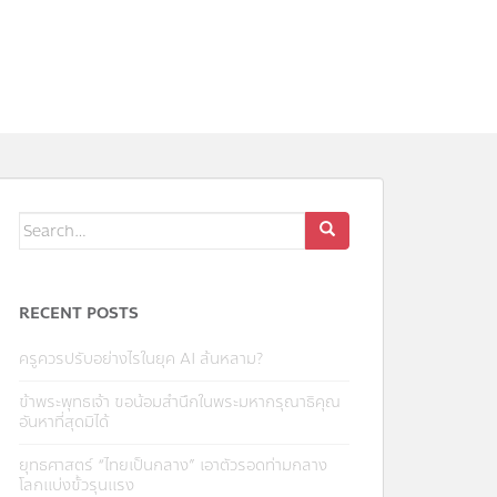
Search
for:
RECENT POSTS
ครูควรปรับอย่างไรในยุค AI ล้นหลาม?
ข้าพระพุทธเจ้า ขอน้อมสำนึกในพระมหากรุณาธิคุณ
อันหาที่สุดมิได้
ยุทธศาสตร์ “ไทยเป็นกลาง” เอาตัวรอดท่ามกลาง
โลกแบ่งขั้วรุนแรง