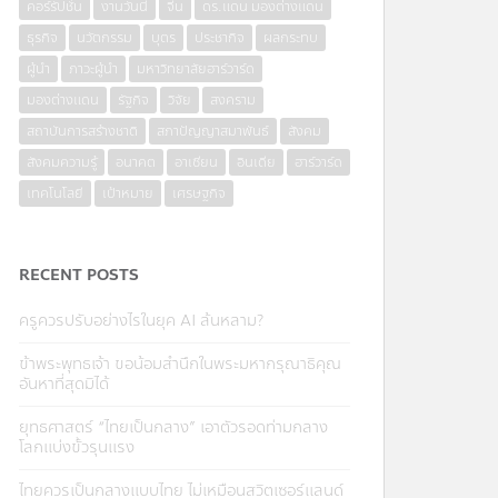
คอร์รัปชั่น
งานวันนี้
จีน
ดร.แดน มองต่างแดน
ธุรกิจ
นวัตกรรม
บุตร
ประชากิจ
ผลกระทบ
ผู้นำ
ภาวะผู้นำ
มหาวิทยาลัยฮาร์วาร์ด
มองต่างแดน
รัฐกิจ
วิจัย
สงคราม
สถาบันการสร้างชาติ
สภาปัญญาสมาพันธ์
สังคม
สังคมความรู้
อนาคต
อาเซียน
อินเดีย
ฮาร์วาร์ด
เทคโนโลยี
เป้าหมาย
เศรษฐกิจ
RECENT POSTS
ครูควรปรับอย่างไรในยุค AI ล้นหลาม?
ข้าพระพุทธเจ้า ขอน้อมสำนึกในพระมหากรุณาธิคุณ
อันหาที่สุดมิได้
ยุทธศาสตร์ “ไทยเป็นกลาง” เอาตัวรอดท่ามกลาง
โลกแบ่งขั้วรุนแรง
ไทยควรเป็นกลางแบบไทย ไม่เหมือนสวิตเซอร์แลนด์