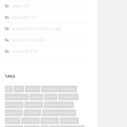
มติชน
(2)
รัฐสภาสาร
(1)
สะท้อนคิดจากฮาร์วาร์ด
(134)
แนวคิด ดร.แดน
(2)
แม่และเด็ก
(11)
TAGS
8E
AEC
ASEAN
economic relations
กรุงเทพธุรกิจ
การคิด
การค้า
การจ้างงาน
การทำงาน
การบริหาร
การพัฒนาประเทศ
การลงทุน
การศึกษา
การศึกษาและการสอน
การสอน
การเรียนรู้
คลังสมอง
คลื่นอารยะ