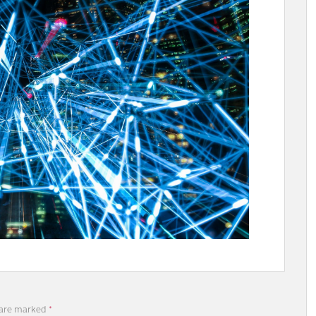
 are marked
*