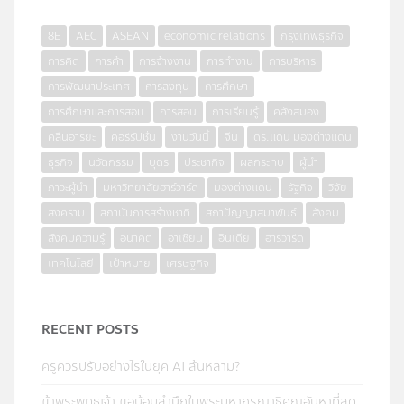
8E
AEC
ASEAN
economic relations
กรุงเทพธุรกิจ
การคิด
การค้า
การจ้างงาน
การทำงาน
การบริหาร
การพัฒนาประเทศ
การลงทุน
การศึกษา
การศึกษาและการสอน
การสอน
การเรียนรู้
คลังสมอง
คลื่นอารยะ
คอร์รัปชั่น
งานวันนี้
จีน
ดร.แดน มองต่างแดน
ธุรกิจ
นวัตกรรม
บุตร
ประชากิจ
ผลกระทบ
ผู้นำ
ภาวะผู้นำ
มหาวิทยาลัยฮาร์วาร์ด
มองต่างแดน
รัฐกิจ
วิจัย
สงคราม
สถาบันการสร้างชาติ
สภาปัญญาสมาพันธ์
สังคม
สังคมความรู้
อนาคต
อาเซียน
อินเดีย
ฮาร์วาร์ด
เทคโนโลยี
เป้าหมาย
เศรษฐกิจ
RECENT POSTS
ครูควรปรับอย่างไรในยุค AI ล้นหลาม?
ข้าพระพุทธเจ้า ขอน้อมสำนึกในพระมหากรุณาธิคุณอันหาที่สุด