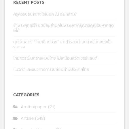
RECENT POSTS
ครูควรปรับอย่างไรในยุค AI ล้นหลาม?
ข้าพระพุทธเจ้า ขอน้อมสำนึกในพระมหากรุณาธิคุณอันหาที่สุด
มิได้
ยุทธศาสตร์ “ไทยเป็นกลาง” เอาตัวรอดท่ามกลางโลกแบ่งขั้ว
รุนแรง
ไทยควรเป็นกลางแบบไทย ไม่เหมือนสวิตเซอร์แลนด์
แนวคิดและแนวทางการเปลี่ยนผ่านประเทศไทย
CATEGORIES
Amthaipaper
(21)
Article
(648)