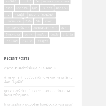
คอร์รัปชั่น
งานวันนี้
จีน
ดร.แดน มองต่างแดน
ธุรกิจ
นวัตกรรม
บุตร
ประชากิจ
ผลกระทบ
ผู้นำ
ภาวะผู้นำ
มหาวิทยาลัยฮาร์วาร์ด
มองต่างแดน
รัฐกิจ
วิจัย
สงคราม
สถาบันการสร้างชาติ
สภาปัญญาสมาพันธ์
สังคม
สังคมความรู้
อนาคต
อาเซียน
อินเดีย
ฮาร์วาร์ด
เทคโนโลยี
เป้าหมาย
เศรษฐกิจ
RECENT POSTS
ครูควรปรับอย่างไรในยุค AI ล้นหลาม?
ข้าพระพุทธเจ้า ขอน้อมสำนึกในพระมหากรุณาธิคุณ
อันหาที่สุดมิได้
ยุทธศาสตร์ “ไทยเป็นกลาง” เอาตัวรอดท่ามกลาง
โลกแบ่งขั้วรุนแรง
ไทยควรเป็นกลางแบบไทย ไม่เหมือนสวิตเซอร์แลนด์