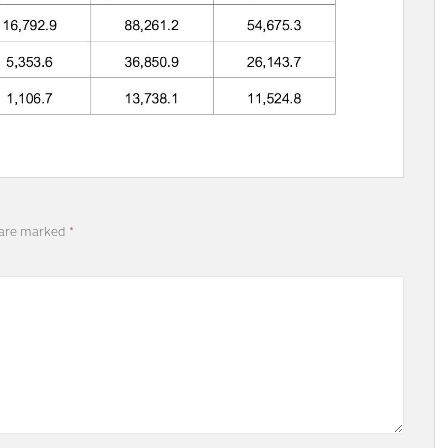
 are marked
*