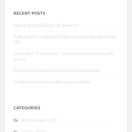
RECENT POSTS
ครูควรปรับอย่างไรในยุค AI ล้นหลาม?
ข้าพระพุทธเจ้า ขอน้อมสำนึกในพระมหากรุณาธิคุณอันหาที่สุด
มิได้
ยุทธศาสตร์ “ไทยเป็นกลาง” เอาตัวรอดท่ามกลางโลกแบ่งขั้ว
รุนแรง
ไทยควรเป็นกลางแบบไทย ไม่เหมือนสวิตเซอร์แลนด์
แนวคิดและแนวทางการเปลี่ยนผ่านประเทศไทย
CATEGORIES
Amthaipaper
(21)