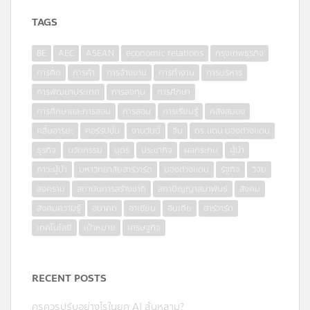
TAGS
8E
AEC
ASEAN
economic relations
กรุงเทพธุรกิจ
การคิด
การค้า
การจ้างงาน
การทำงาน
การบริหาร
การพัฒนาประเทศ
การลงทุน
การศึกษา
การศึกษาและการสอน
การสอน
การเรียนรู้
คลังสมอง
คลื่นอารยะ
คอร์รัปชั่น
งานวันนี้
จีน
ดร.แดน มองต่างแดน
ธุรกิจ
นวัตกรรม
บุตร
ประชากิจ
ผลกระทบ
ผู้นำ
ภาวะผู้นำ
มหาวิทยาลัยฮาร์วาร์ด
มองต่างแดน
รัฐกิจ
วิจัย
สงคราม
สถาบันการสร้างชาติ
สภาปัญญาสมาพันธ์
สังคม
สังคมความรู้
อนาคต
อาเซียน
อินเดีย
ฮาร์วาร์ด
เทคโนโลยี
เป้าหมาย
เศรษฐกิจ
RECENT POSTS
ครูควรปรับอย่างไรในยุค AI ล้นหลาม?