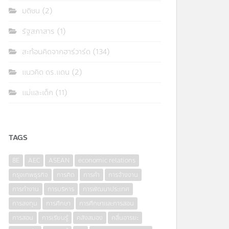
มติชน
(2)
รัฐสภาสาร
(1)
สะท้อนคิดจากฮาร์วาร์ด
(134)
แนวคิด ดร.แดน
(2)
แม่และเด็ก
(11)
TAGS
8E
AEC
ASEAN
economic relations
กรุงเทพธุรกิจ
การคิด
การค้า
การจ้างงาน
การทำงาน
การบริหาร
การพัฒนาประเทศ
การลงทุน
การศึกษา
การศึกษาและการสอน
การสอน
การเรียนรู้
คลังสมอง
คลื่นอารยะ