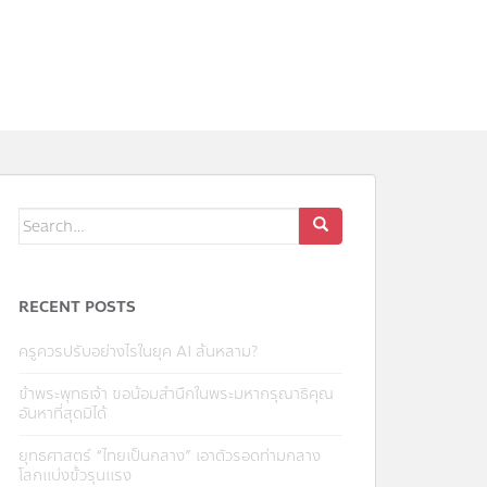
Search
for:
RECENT POSTS
ครูควรปรับอย่างไรในยุค AI ล้นหลาม?
ข้าพระพุทธเจ้า ขอน้อมสำนึกในพระมหากรุณาธิคุณ
อันหาที่สุดมิได้
ยุทธศาสตร์ “ไทยเป็นกลาง” เอาตัวรอดท่ามกลาง
โลกแบ่งขั้วรุนแรง