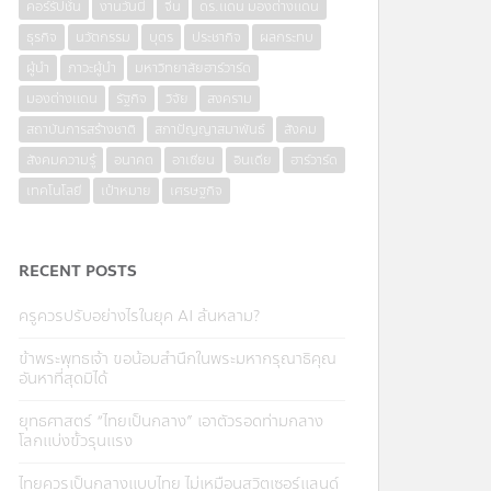
คอร์รัปชั่น
งานวันนี้
จีน
ดร.แดน มองต่างแดน
ธุรกิจ
นวัตกรรม
บุตร
ประชากิจ
ผลกระทบ
ผู้นำ
ภาวะผู้นำ
มหาวิทยาลัยฮาร์วาร์ด
มองต่างแดน
รัฐกิจ
วิจัย
สงคราม
สถาบันการสร้างชาติ
สภาปัญญาสมาพันธ์
สังคม
สังคมความรู้
อนาคต
อาเซียน
อินเดีย
ฮาร์วาร์ด
เทคโนโลยี
เป้าหมาย
เศรษฐกิจ
RECENT POSTS
ครูควรปรับอย่างไรในยุค AI ล้นหลาม?
ข้าพระพุทธเจ้า ขอน้อมสำนึกในพระมหากรุณาธิคุณ
อันหาที่สุดมิได้
ยุทธศาสตร์ “ไทยเป็นกลาง” เอาตัวรอดท่ามกลาง
โลกแบ่งขั้วรุนแรง
ไทยควรเป็นกลางแบบไทย ไม่เหมือนสวิตเซอร์แลนด์