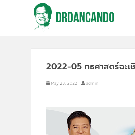
S
k
i
p
t
o
m
a
i
n
c
2022-05 ทธศาสตร์ฉะเชิ
o
n
t
e
May 23, 2022
admin
n
t