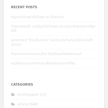
RECENT POSTS
ครูควรปรับอย่างไรในยุค AI ล้นหลาม?
ข้าพระพุทธเจ้า ขอน้อมสำนึกในพระมหากรุณาธิคุณอันหาที่สุด
มิได้
ยุทธศาสตร์ “ไทยเป็นกลาง” เอาตัวรอดท่ามกลางโลกแบ่งขั้ว
รุนแรง
ไทยควรเป็นกลางแบบไทย ไม่เหมือนสวิตเซอร์แลนด์
แนวคิดและแนวทางการเปลี่ยนผ่านประเทศไทย
CATEGORIES
Amthaipaper
(21)
Article
(648)