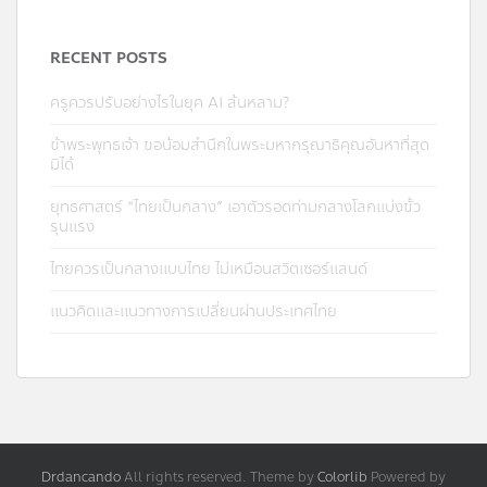
RECENT POSTS
ครูควรปรับอย่างไรในยุค AI ล้นหลาม?
ข้าพระพุทธเจ้า ขอน้อมสำนึกในพระมหากรุณาธิคุณอันหาที่สุด
มิได้
ยุทธศาสตร์ “ไทยเป็นกลาง” เอาตัวรอดท่ามกลางโลกแบ่งขั้ว
รุนแรง
ไทยควรเป็นกลางแบบไทย ไม่เหมือนสวิตเซอร์แลนด์
แนวคิดและแนวทางการเปลี่ยนผ่านประเทศไทย
Drdancando
All rights reserved. Theme by
Colorlib
Powered by