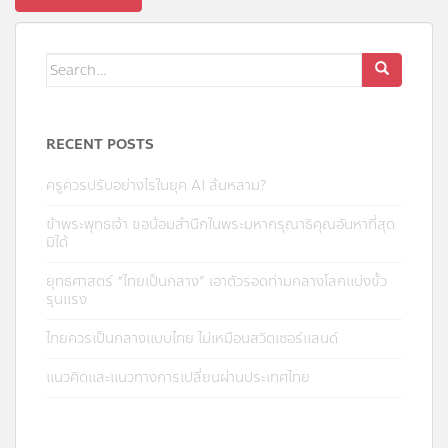
Search
for:
RECENT POSTS
ครูควรปรับอย่างไรในยุค AI ล้นหลาม?
ข้าพระพุทธเจ้า ขอน้อมสำนึกในพระมหากรุณาธิคุณอันหาที่สุด
มิได้
ยุทธศาสตร์ “ไทยเป็นกลาง” เอาตัวรอดท่ามกลางโลกแบ่งขั้ว
รุนแรง
ไทยควรเป็นกลางแบบไทย ไม่เหมือนสวิตเซอร์แลนด์
แนวคิดและแนวทางการเปลี่ยนผ่านประเทศไทย