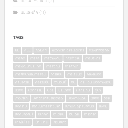
แนวคิด ดร.แดน
(2)
แม่และเด็ก
(11)
TAGS
8E
AEC
ASEAN
economic relations
กรุงเทพธุรกิจ
การคิด
การค้า
การจ้างงาน
การทำงาน
การบริหาร
การพัฒนาประเทศ
การลงทุน
การศึกษา
การศึกษาและการสอน
การสอน
การเรียนรู้
คลังสมอง
คลื่นอารยะ
คอร์รัปชั่น
งานวันนี้
จีน
ดร.แดน มองต่างแดน
ธุรกิจ
นวัตกรรม
บุตร
ประชากิจ
ผลกระทบ
ผู้นำ
ภาวะผู้นำ
มหาวิทยาลัยฮาร์วาร์ด
มองต่างแดน
รัฐกิจ
วิจัย
สงคราม
สถาบันการสร้างชาติ
สภาปัญญาสมาพันธ์
สังคม
สังคมความรู้
อนาคต
อาเซียน
อินเดีย
ฮาร์วาร์ด
เทคโนโลยี
เป้าหมาย
เศรษฐกิจ