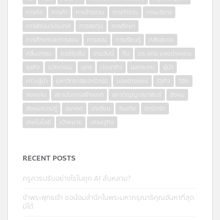
การคิด
การค้า
การจ้างงาน
การทำงาน
การบริหาร
การพัฒนาประเทศ
การลงทุน
การศึกษา
การศึกษาและการสอน
การสอน
การเรียนรู้
คลังสมอง
คลื่นอารยะ
คอร์รัปชั่น
งานวันนี้
จีน
ดร.แดน มองต่างแดน
ธุรกิจ
นวัตกรรม
บุตร
ประชากิจ
ผลกระทบ
ผู้นำ
ภาวะผู้นำ
มหาวิทยาลัยฮาร์วาร์ด
มองต่างแดน
รัฐกิจ
วิจัย
สงคราม
สถาบันการสร้างชาติ
สภาปัญญาสมาพันธ์
สังคม
สังคมความรู้
อนาคต
อาเซียน
อินเดีย
ฮาร์วาร์ด
เทคโนโลยี
เป้าหมาย
เศรษฐกิจ
RECENT POSTS
ครูควรปรับอย่างไรในยุค AI ล้นหลาม?
ข้าพระพุทธเจ้า ขอน้อมสำนึกในพระมหากรุณาธิคุณอันหาที่สุด
มิได้