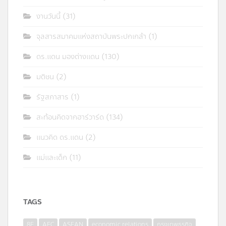
งานวันนี้
(31)
จุลสารสมาคมแห่งสถาบันพระปกเกล้า
(1)
ดร.แดน มองต่างแดน
(130)
มติชน
(2)
รัฐสภาสาร
(1)
สะท้อนคิดจากฮาร์วาร์ด
(134)
แนวคิด ดร.แดน
(2)
แม่และเด็ก
(11)
TAGS
8E
AEC
ASEAN
economic relations
กรุงเทพธุรกิจ