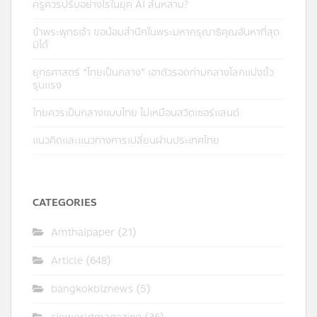
ครูควรปรับอย่างไรในยุค AI ล้นหลาม?
ข้าพระพุทธเจ้า ขอน้อมสำนึกในพระมหากรุณาธิคุณอันหาที่สุด
มิได้
ยุทธศาสตร์ “ไทยเป็นกลาง” เอาตัวรอดท่ามกลางโลกแบ่งขั้ว
รุนแรง
ไทยควรเป็นกลางแบบไทย ไม่เหมือนสวิตเซอร์แลนด์
แนวคิดและแนวทางการเปลี่ยนผ่านประเทศไทย
CATEGORIES
Amthaipaper
(21)
Article
(648)
bangkokbiznews
(5)