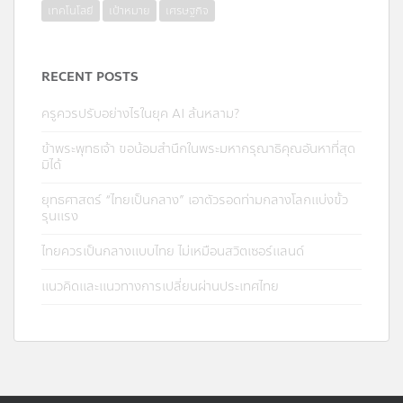
เทคโนโลยี
เป้าหมาย
เศรษฐกิจ
RECENT POSTS
ครูควรปรับอย่างไรในยุค AI ล้นหลาม?
ข้าพระพุทธเจ้า ขอน้อมสำนึกในพระมหากรุณาธิคุณอันหาที่สุด
มิได้
ยุทธศาสตร์ “ไทยเป็นกลาง” เอาตัวรอดท่ามกลางโลกแบ่งขั้ว
รุนแรง
ไทยควรเป็นกลางแบบไทย ไม่เหมือนสวิตเซอร์แลนด์
แนวคิดและแนวทางการเปลี่ยนผ่านประเทศไทย