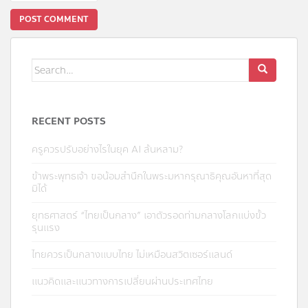
Search
for:
RECENT POSTS
ครูควรปรับอย่างไรในยุค AI ล้นหลาม?
ข้าพระพุทธเจ้า ขอน้อมสำนึกในพระมหากรุณาธิคุณอันหาที่สุด
มิได้
ยุทธศาสตร์ “ไทยเป็นกลาง” เอาตัวรอดท่ามกลางโลกแบ่งขั้ว
รุนแรง
ไทยควรเป็นกลางแบบไทย ไม่เหมือนสวิตเซอร์แลนด์
แนวคิดและแนวทางการเปลี่ยนผ่านประเทศไทย