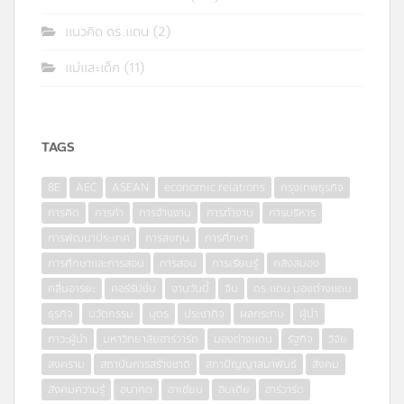
แนวคิด ดร.แดน
(2)
แม่และเด็ก
(11)
TAGS
8E
AEC
ASEAN
economic relations
กรุงเทพธุรกิจ
การคิด
การค้า
การจ้างงาน
การทำงาน
การบริหาร
การพัฒนาประเทศ
การลงทุน
การศึกษา
การศึกษาและการสอน
การสอน
การเรียนรู้
คลังสมอง
คลื่นอารยะ
คอร์รัปชั่น
งานวันนี้
จีน
ดร.แดน มองต่างแดน
ธุรกิจ
นวัตกรรม
บุตร
ประชากิจ
ผลกระทบ
ผู้นำ
ภาวะผู้นำ
มหาวิทยาลัยฮาร์วาร์ด
มองต่างแดน
รัฐกิจ
วิจัย
สงคราม
สถาบันการสร้างชาติ
สภาปัญญาสมาพันธ์
สังคม
สังคมความรู้
อนาคต
อาเซียน
อินเดีย
ฮาร์วาร์ด