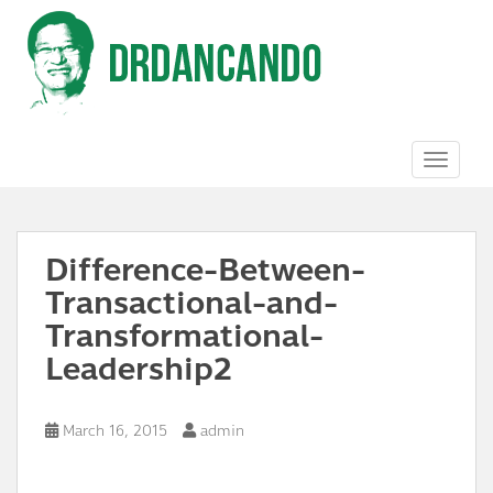
S
k
i
p
t
o
m
a
TOGGL
i
n
c
o
Difference-Between-
n
t
Transactional-and-
e
n
Transformational-
t
Leadership2
March 16, 2015
admin