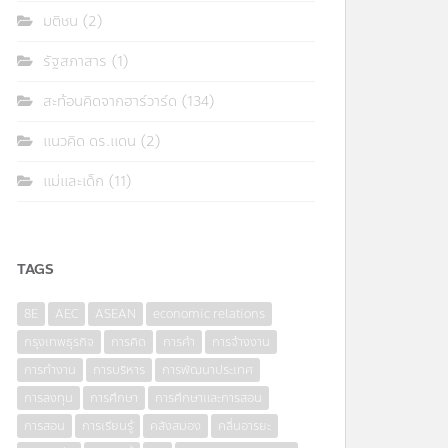
มติชน
(2)
รัฐสภาสาร
(1)
สะท้อนคิดจากฮาร์วาร์ด
(134)
แนวคิด ดร.แดน
(2)
แม่และเด็ก
(11)
TAGS
8E
AEC
ASEAN
economic relations
กรุงเทพธุรกิจ
การคิด
การค้า
การจ้างงาน
การทำงาน
การบริหาร
การพัฒนาประเทศ
การลงทุน
การศึกษา
การศึกษาและการสอน
การสอน
การเรียนรู้
คลังสมอง
คลื่นอารยะ