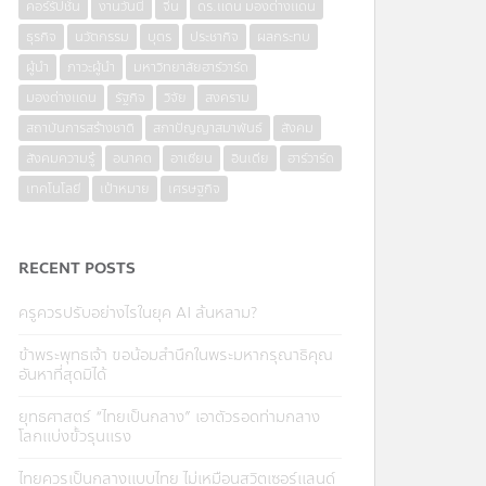
คอร์รัปชั่น
งานวันนี้
จีน
ดร.แดน มองต่างแดน
ธุรกิจ
นวัตกรรม
บุตร
ประชากิจ
ผลกระทบ
ผู้นำ
ภาวะผู้นำ
มหาวิทยาลัยฮาร์วาร์ด
มองต่างแดน
รัฐกิจ
วิจัย
สงคราม
สถาบันการสร้างชาติ
สภาปัญญาสมาพันธ์
สังคม
สังคมความรู้
อนาคต
อาเซียน
อินเดีย
ฮาร์วาร์ด
เทคโนโลยี
เป้าหมาย
เศรษฐกิจ
RECENT POSTS
ครูควรปรับอย่างไรในยุค AI ล้นหลาม?
ข้าพระพุทธเจ้า ขอน้อมสำนึกในพระมหากรุณาธิคุณ
อันหาที่สุดมิได้
ยุทธศาสตร์ “ไทยเป็นกลาง” เอาตัวรอดท่ามกลาง
โลกแบ่งขั้วรุนแรง
ไทยควรเป็นกลางแบบไทย ไม่เหมือนสวิตเซอร์แลนด์