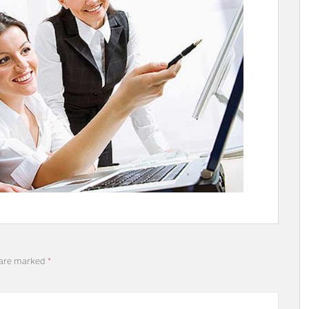
 are marked
*