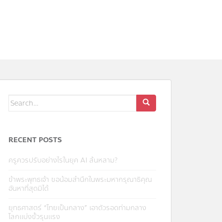
Search
for:
RECENT POSTS
ครูควรปรับอย่างไรในยุค AI ล้นหลาม?
ข้าพระพุทธเจ้า ขอน้อมสำนึกในพระมหากรุณาธิคุณ
อันหาที่สุดมิได้
ยุทธศาสตร์ “ไทยเป็นกลาง” เอาตัวรอดท่ามกลาง
โลกแบ่งขั้วรุนแรง