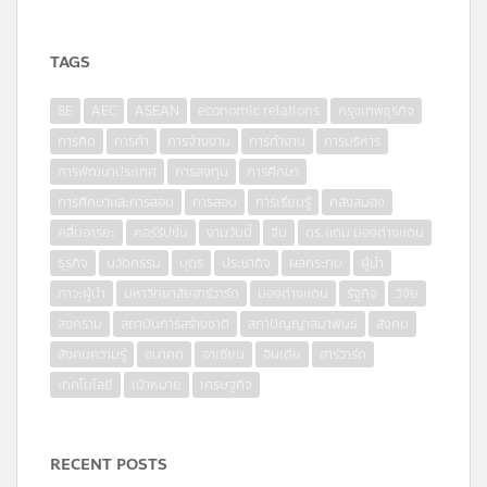
TAGS
8E
AEC
ASEAN
economic relations
กรุงเทพธุรกิจ
การคิด
การค้า
การจ้างงาน
การทำงาน
การบริหาร
การพัฒนาประเทศ
การลงทุน
การศึกษา
การศึกษาและการสอน
การสอน
การเรียนรู้
คลังสมอง
คลื่นอารยะ
คอร์รัปชั่น
งานวันนี้
จีน
ดร.แดน มองต่างแดน
ธุรกิจ
นวัตกรรม
บุตร
ประชากิจ
ผลกระทบ
ผู้นำ
ภาวะผู้นำ
มหาวิทยาลัยฮาร์วาร์ด
มองต่างแดน
รัฐกิจ
วิจัย
สงคราม
สถาบันการสร้างชาติ
สภาปัญญาสมาพันธ์
สังคม
สังคมความรู้
อนาคต
อาเซียน
อินเดีย
ฮาร์วาร์ด
เทคโนโลยี
เป้าหมาย
เศรษฐกิจ
RECENT POSTS