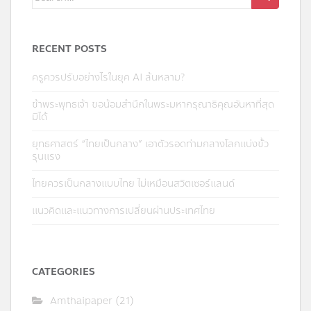
for:
RECENT POSTS
ครูควรปรับอย่างไรในยุค AI ล้นหลาม?
ข้าพระพุทธเจ้า ขอน้อมสำนึกในพระมหากรุณาธิคุณอันหาที่สุด
มิได้
ยุทธศาสตร์ “ไทยเป็นกลาง” เอาตัวรอดท่ามกลางโลกแบ่งขั้ว
รุนแรง
ไทยควรเป็นกลางแบบไทย ไม่เหมือนสวิตเซอร์แลนด์
แนวคิดและแนวทางการเปลี่ยนผ่านประเทศไทย
CATEGORIES
Amthaipaper
(21)