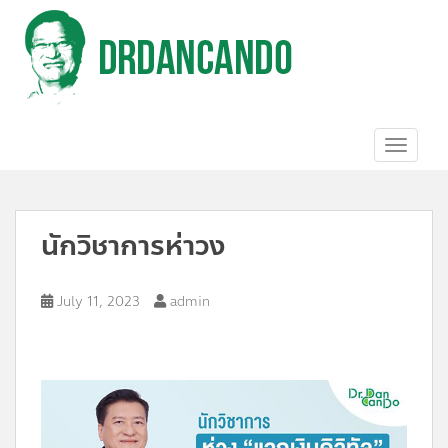
S
k
i
p
t
o
m
a
TOGGL
i
n
c
o
นักวิชาการห่าวง
n
t
e
n
July 11, 2023
admin
t