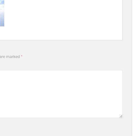
 are marked
*