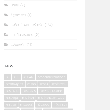
มติชน
(2)
รัฐสภาสาร
(1)
สะท้อนคิดจากฮาร์วาร์ด
(134)
แนวคิด ดร.แดน
(2)
แม่และเด็ก
(11)
TAGS
8E
AEC
ASEAN
economic relations
กรุงเทพธุรกิจ
การคิด
การค้า
การจ้างงาน
การทำงาน
การบริหาร
การพัฒนาประเทศ
การลงทุน
การศึกษา
การศึกษาและการสอน
การสอน
การเรียนรู้
คลังสมอง
คลื่นอารยะ