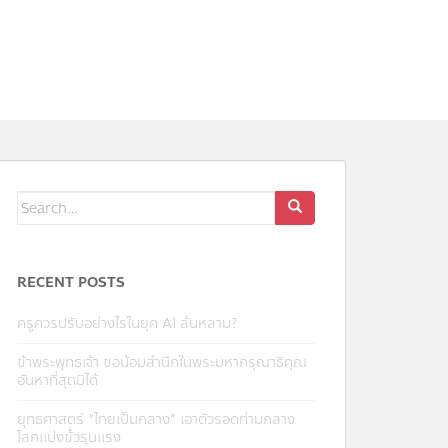
Search
for:
RECENT POSTS
ครูควรปรับอย่างไรในยุค AI ล้นหลาม?
ข้าพระพุทธเจ้า ขอน้อมสำนึกในพระมหากรุณาธิคุณ
อันหาที่สุดมิได้
ยุทธศาสตร์ “ไทยเป็นกลาง” เอาตัวรอดท่ามกลาง
โลกแบ่งขั้วรุนแรง