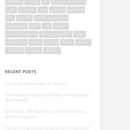
คอร์รัปชั่น
งานวันนี้
จีน
ดร.แดน มองต่างแดน
ธุรกิจ
นวัตกรรม
บุตร
ประชากิจ
ผลกระทบ
ผู้นำ
ภาวะผู้นำ
มหาวิทยาลัยฮาร์วาร์ด
มองต่างแดน
รัฐกิจ
วิจัย
สงคราม
สถาบันการสร้างชาติ
สภาปัญญาสมาพันธ์
สังคม
สังคมความรู้
อนาคต
อาเซียน
อินเดีย
ฮาร์วาร์ด
เทคโนโลยี
เป้าหมาย
เศรษฐกิจ
RECENT POSTS
ครูควรปรับอย่างไรในยุค AI ล้นหลาม?
ข้าพระพุทธเจ้า ขอน้อมสำนึกในพระมหากรุณาธิคุณ
อันหาที่สุดมิได้
ยุทธศาสตร์ “ไทยเป็นกลาง” เอาตัวรอดท่ามกลาง
โลกแบ่งขั้วรุนแรง
ไทยควรเป็นกลางแบบไทย ไม่เหมือนสวิตเซอร์แลนด์