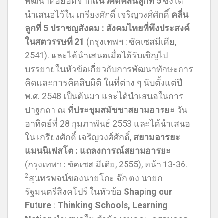
พัฒนาต่อยอดจาก
แนวคิดคลื่นลูกที่ 5
ซึ่งได้
นำเสนอไว้ใน เกรียงศักดิ์ เจริญวงศ์ศักดิ์
คลื่น
ลูกที่ 5 ปราชญสังคม : สังคมไทยที่พึงประสงค์
ในศตวรรษที่ 21
(กรุงเทพฯ : ซัคเซสมีเดีย,
2541). และได้นำเสนอเมื่อได้รับเชิญไป
บรรยายในหัวข้อเกี่ยวกับการพัฒนาทักษะการ
คิดและการคิดสิบมิติ ในที่ต่าง ๆ นับตั้งแต่ปี
พ.ศ. 2548 เป็นต้นมา และได้นำเสนอในการ
ปาฐกถา ณ ที่
ประชุมสมัชชาสยามอารยะ
วัน
อาทิตย์ที่ 28 กุมภาพันธ์ 2553 และได้นำเสนอ
ใน เกรียงศักดิ์ เจริญวงศ์ศักดิ์,
สยามอารยะ
แมนนิเฟสโต : แถลงการณ์สยามอารยะ
(กรุงเทพฯ : ซัคเซส มีเดีย, 2555), หน้า 13-36.
2
สุนทรพจน์ของนายโกะ จ๊ก ตง นายก
รัฐมนตรีสิงคโปร์ ในหัวข้อ
Shaping our
Future : Thinking Schools, Learning