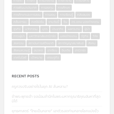
การคิด
การค้า
การจ้างงาน
การทำงาน
การบริหาร
การพัฒนาประเทศ
การลงทุน
การศึกษา
การศึกษาและการสอน
การสอน
การเรียนรู้
คลังสมอง
คลื่นอารยะ
คอร์รัปชั่น
งานวันนี้
จีน
ดร.แดน มองต่างแดน
ธุรกิจ
นวัตกรรม
บุตร
ประชากิจ
ผลกระทบ
ผู้นำ
ภาวะผู้นำ
มหาวิทยาลัยฮาร์วาร์ด
มองต่างแดน
รัฐกิจ
วิจัย
สงคราม
สถาบันการสร้างชาติ
สภาปัญญาสมาพันธ์
สังคม
สังคมความรู้
อนาคต
อาเซียน
อินเดีย
ฮาร์วาร์ด
เทคโนโลยี
เป้าหมาย
เศรษฐกิจ
RECENT POSTS
ครูควรปรับอย่างไรในยุค AI ล้นหลาม?
ข้าพระพุทธเจ้า ขอน้อมสำนึกในพระมหากรุณาธิคุณอันหาที่สุด
มิได้
ยุทธศาสตร์ “ไทยเป็นกลาง” เอาตัวรอดท่ามกลางโลกแบ่งขั้ว