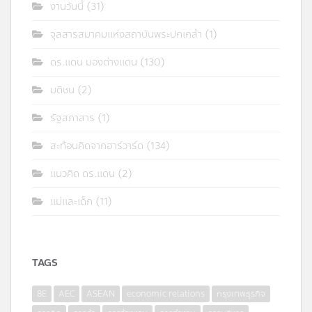
งานวันนี้
(31)
จุลสารสมาคมแห่งสถาบันพระปกเกล้า
(1)
ดร.แดน มองต่างแดน
(130)
มติชน
(2)
รัฐสภาสาร
(1)
สะท้อนคิดจากฮาร์วาร์ด
(134)
แนวคิด ดร.แดน
(2)
แม่และเด็ก
(11)
TAGS
8E
AEC
ASEAN
economic relations
กรุงเทพธุรกิจ