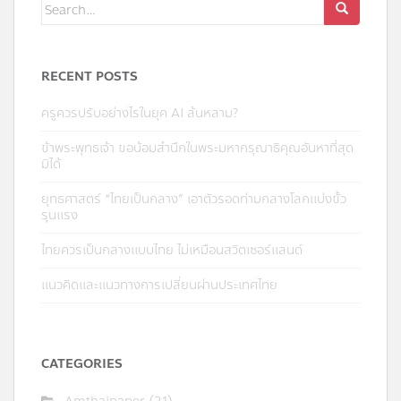
Search
for:
RECENT POSTS
ครูควรปรับอย่างไรในยุค AI ล้นหลาม?
ข้าพระพุทธเจ้า ขอน้อมสำนึกในพระมหากรุณาธิคุณอันหาที่สุด
มิได้
ยุทธศาสตร์ “ไทยเป็นกลาง” เอาตัวรอดท่ามกลางโลกแบ่งขั้ว
รุนแรง
ไทยควรเป็นกลางแบบไทย ไม่เหมือนสวิตเซอร์แลนด์
แนวคิดและแนวทางการเปลี่ยนผ่านประเทศไทย
CATEGORIES