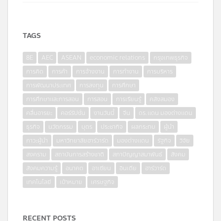
TAGS
8E
AEC
ASEAN
economic relations
กรุงเทพธุรกิจ
การคิด
การค้า
การจ้างงาน
การทำงาน
การบริหาร
การพัฒนาประเทศ
การลงทุน
การศึกษา
การศึกษาและการสอน
การสอน
การเรียนรู้
คลังสมอง
คลื่นอารยะ
คอร์รัปชั่น
งานวันนี้
จีน
ดร.แดน มองต่างแดน
ธุรกิจ
นวัตกรรม
บุตร
ประชากิจ
ผลกระทบ
ผู้นำ
ภาวะผู้นำ
มหาวิทยาลัยฮาร์วาร์ด
มองต่างแดน
รัฐกิจ
วิจัย
สงคราม
สถาบันการสร้างชาติ
สภาปัญญาสมาพันธ์
สังคม
สังคมความรู้
อนาคต
อาเซียน
อินเดีย
ฮาร์วาร์ด
เทคโนโลยี
เป้าหมาย
เศรษฐกิจ
RECENT POSTS