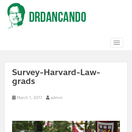
S
k
i
p
t
o
m
a
TOGGL
i
n
c
o
Survey-Harvard-Law-
n
t
grads
e
n
t
March 1, 2017
admin