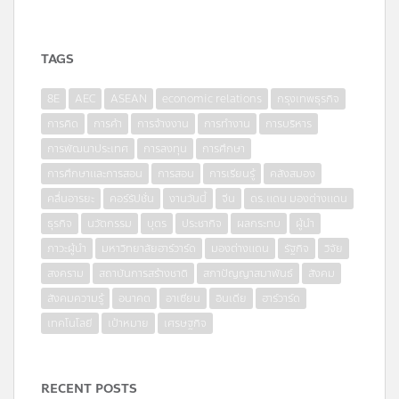
TAGS
8E
AEC
ASEAN
economic relations
กรุงเทพธุรกิจ
การคิด
การค้า
การจ้างงาน
การทำงาน
การบริหาร
การพัฒนาประเทศ
การลงทุน
การศึกษา
การศึกษาและการสอน
การสอน
การเรียนรู้
คลังสมอง
คลื่นอารยะ
คอร์รัปชั่น
งานวันนี้
จีน
ดร.แดน มองต่างแดน
ธุรกิจ
นวัตกรรม
บุตร
ประชากิจ
ผลกระทบ
ผู้นำ
ภาวะผู้นำ
มหาวิทยาลัยฮาร์วาร์ด
มองต่างแดน
รัฐกิจ
วิจัย
สงคราม
สถาบันการสร้างชาติ
สภาปัญญาสมาพันธ์
สังคม
สังคมความรู้
อนาคต
อาเซียน
อินเดีย
ฮาร์วาร์ด
เทคโนโลยี
เป้าหมาย
เศรษฐกิจ
RECENT POSTS