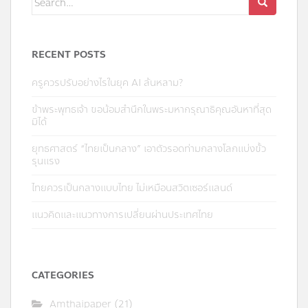
for:
RECENT POSTS
ครูควรปรับอย่างไรในยุค AI ล้นหลาม?
ข้าพระพุทธเจ้า ขอน้อมสำนึกในพระมหากรุณาธิคุณอันหาที่สุด
มิได้
ยุทธศาสตร์ “ไทยเป็นกลาง” เอาตัวรอดท่ามกลางโลกแบ่งขั้ว
รุนแรง
ไทยควรเป็นกลางแบบไทย ไม่เหมือนสวิตเซอร์แลนด์
แนวคิดและแนวทางการเปลี่ยนผ่านประเทศไทย
CATEGORIES
Amthaipaper
(21)